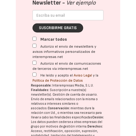
Newsletter -
Ver ejemplo
SUSCRIBIRME GRATIS
Marcar todos
Autorizo el envío de newsletters y
avisos informativos personalizados de
interempresas.net
Autorizo el envío de comunicaciones
de terceros vía interempresas.net
He leído y acepto el
Aviso Legal
y la
Política de Protección de Datos
Responsable:
Interempresas Media, S.L.U.
Finalidades:
Suscripción a nuestra(s)
newsletter(s). Gestión de cuenta de usuario.
Envío de emails relacionados con la misma o
relativos a intereses similares o
asociados.
Conservación:
mientras dure la
relación con Ud., o mientras sea necesario para
llevar a cabo las finalidades especificadas
Cesión:
Los datos pueden cederse a otras
empresas del
grupo
por motivos de gestión interna.
Derechos:
Acceso, rectificación, oposición, supresión,
portabilidad, limitación del tratatamiento y