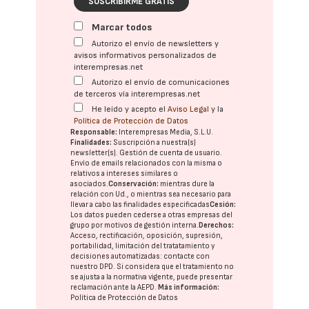
SUSCRIBIRME GRATIS
Marcar todos
Autorizo el envío de newsletters y
avisos informativos personalizados de
interempresas.net
Autorizo el envío de comunicaciones
de terceros vía interempresas.net
He leído y acepto el
Aviso Legal
y la
Política de Protección de Datos
Responsable:
Interempresas Media, S.L.U.
Finalidades:
Suscripción a nuestra(s)
newsletter(s). Gestión de cuenta de usuario.
Envío de emails relacionados con la misma o
relativos a intereses similares o
asociados.
Conservación:
mientras dure la
relación con Ud., o mientras sea necesario para
llevar a cabo las finalidades especificadas
Cesión:
Los datos pueden cederse a otras
empresas del
grupo
por motivos de gestión interna.
Derechos:
Acceso, rectificación, oposición, supresión,
portabilidad, limitación del tratatamiento y
decisiones automatizadas:
contacte con
nuestro DPD
. Si considera que el tratamiento no
se ajusta a la normativa vigente, puede presentar
reclamación ante la
AEPD
.
Más información:
Política de Protección de Datos