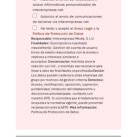
avisos informativos personalizados de
interempresas.net
Autorizo el envío de comunicaciones
de terceros vía interempresas.net
He leído y acepto el
Aviso Legal
y la
Política de Protección de Datos
Responsable:
Interempresas Media, S.L.U.
Finalidades:
Suscripción a nuestra(s)
newsletter(s). Gestión de cuenta de usuario.
Envío de emails relacionados con la misma o
relativos a intereses similares o
asociados.
Conservación:
mientras dure la
relación con Ud., o mientras sea necesario para
llevar a cabo las finalidades especificadas
Cesión:
Los datos pueden cederse a otras
empresas del
grupo
por motivos de gestión interna.
Derechos:
Acceso, rectificación, oposición, supresión,
portabilidad, limitación del tratatamiento y
decisiones automatizadas:
contacte con
nuestro DPD
. Si considera que el tratamiento no
se ajusta a la normativa vigente, puede presentar
reclamación ante la
AEPD
.
Más información:
Política de Protección de Datos