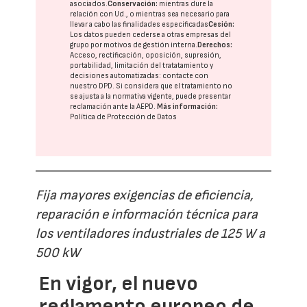
asociados.
Conservación:
mientras dure la
relación con Ud., o mientras sea necesario para
llevar a cabo las finalidades especificadas
Cesión:
Los datos pueden cederse a otras
empresas del
grupo
por motivos de gestión interna.
Derechos:
Acceso, rectificación, oposición, supresión,
portabilidad, limitación del tratatamiento y
decisiones automatizadas:
contacte con
nuestro DPD
. Si considera que el tratamiento no
se ajusta a la normativa vigente, puede presentar
reclamación ante la
AEPD
.
Más información:
Política de Protección de Datos
Fija mayores exigencias de eficiencia,
reparación e información técnica para
los ventiladores industriales de 125 W a
500 kW
En vigor, el nuevo
reglamento europeo de