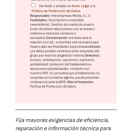
He leído y acepto el
Aviso Legal
y la
Política de Protección de Datos
Responsable:
Interempresas Media, S.L.U.
Finalidades:
Suscripción a nuestra(s)
newsletter(s). Gestión de cuenta de usuario.
Envío de emails relacionados con la misma o
relativos a intereses similares o
asociados.
Conservación:
mientras dure la
relación con Ud., o mientras sea necesario para
llevar a cabo las finalidades especificadas
Cesión:
Los datos pueden cederse a otras
empresas del
grupo
por motivos de gestión interna.
Derechos:
Acceso, rectificación, oposición, supresión,
portabilidad, limitación del tratatamiento y
decisiones automatizadas:
contacte con
nuestro DPD
. Si considera que el tratamiento no
se ajusta a la normativa vigente, puede presentar
reclamación ante la
AEPD
.
Más información:
Política de Protección de Datos
Fija mayores exigencias de eficiencia,
reparación e información técnica para