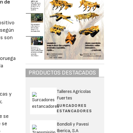
an de
ositivo
, según
os son
Noruega
la
PRODUCTOS DESTACADOS
Talleres Agrícolas
cas y
Fuertes
y,
SURCADORES
ESTANCADORES
e se
e se
Bondioli y Pavesi
Iberica, S.A
o