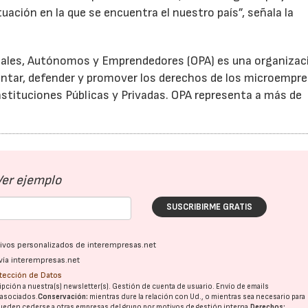
tuación en la que se encuentra el nuestro país”, señala la
nales, Autónomos y Emprendedores (OPA) es una organizac
ntar, defender y promover los derechos de los microempre
stituciones Públicas y Privadas. OPA representa a más de
Ver ejemplo
SUSCRIBIRME GRATIS
ativos personalizados de interempresas.net
vía interempresas.net
otección de Datos
pción a nuestra(s) newsletter(s). Gestión de cuenta de usuario. Envío de emails
o asociados.
Conservación:
mientras dure la relación con Ud., o mientras sea necesario para
ueden cederse a otras
empresas del grupo
por motivos de gestión interna.
Derechos: