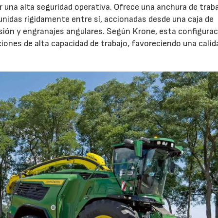
 una alta seguridad operativa. Ofrece una anchura de trab
unidas rígidamente entre sí, accionadas desde una caja de
sión y engranajes angulares. Según Krone, esta configura
23/07/2026
27/07/2026
iones de alta capacidad de trabajo, favoreciendo una calid