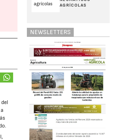
AGRÍCOLAS
NEWSLETTERS
 del
 a
más
do.
l,