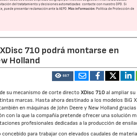
imitación del tratatamiento y decisiones automatizadas:
contacte con nuestro DPD
. Si
nte, puede presentar reclamación ante la
AEPD
.
Más información:
Política de Protección de
e XDisc 710 podrá montarse en
ew Holland
667
d de su mecanismo de corte directo
XDisc 710
al ampliar su
stintas marcas. Hasta ahora destinado a los modelos BiG X
 también en máquinas de John Deere y New Holland gracias
ón con la que la compañía pretende ofrecer una solución 
otaciones profesionales dedicadas a la producción de ensila
o concebido para trabajar con elevados caudales de materia