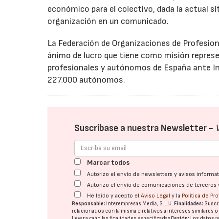
económico para el colectivo, dada la actual si
organización en un comunicado.
La Federación de Organizaciones de Profesio
ánimo de lucro que tiene como misión represe
profesionales y autónomos de España ante In
227.000 autónomos.
Suscríbase a nuestra Newsletter -
Marcar todos
Autorizo el envío de newsletters y avisos inform
Autorizo el envío de comunicaciones de terceros 
He leído y acepto el
Aviso Legal
y la
Política de Pr
Responsable:
Interempresas Media, S.L.U.
Finalidades:
Suscri
relacionados con la misma o relativos a intereses similares 
llevar a cabo las finalidades especificadas
Cesión:
Los datos p