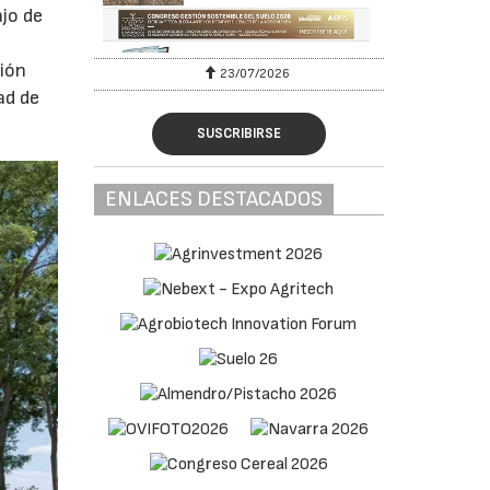
ajo de
ción
23/07/2026
ad de
SUSCRIBIRSE
ENLACES DESTACADOS