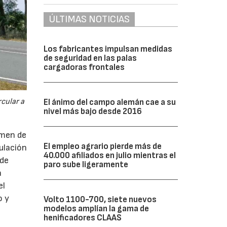
ÚLTIMAS NOTICIAS
Los fabricantes impulsan medidas
de seguridad en las palas
cargadoras frontales
cular a
El ánimo del campo alemán cae a su
nivel más bajo desde 2016
imen de
El empleo agrario pierde más de
ulación
40.000 afiliados en julio mientras el
 de
paro sube ligeramente
a
el
o y
Volto 1100-700, siete nuevos
modelos amplían la gama de
henificadores CLAAS