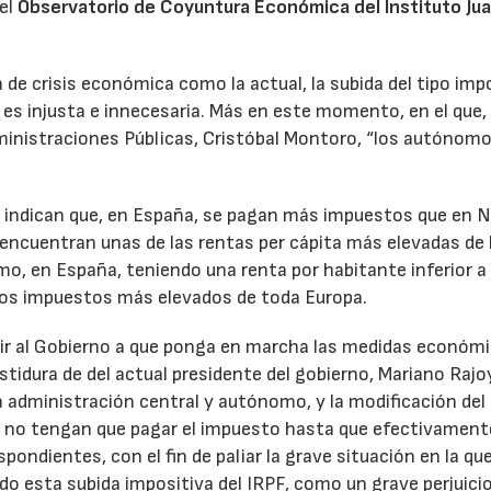
el
Observatorio de Coyuntura Económica del Instituto Ju
 de crisis económica como la actual, la subida del tipo imp
 es injusta e innecesaria. Más en este momento, en el que
dministraciones Públicas, Cristóbal Montoro, “los autónom
e indican que, en España, se pagan más impuestos que en 
 encuentran unas de las rentas per cápita más elevadas de 
o, en España, teniendo una renta por habitante inferior a
 los impuestos más elevados de toda Europa.
tir al Gobierno a que ponga en marcha las medidas económi
stidura de del actual presidente del gobierno, Mariano Rajo
administración central y autónomo, y la modificación del
 no tengan que pagar el impuesto hasta que efectivament
pondientes, con el fin de paliar la grave situación en la qu
o esta subida impositiva del IRPF, como un grave perjuici