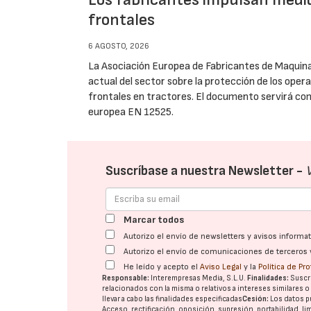
frontales
6 AGOSTO, 2026
La Asociación Europea de Fabricantes de Maquinar
actual del sector sobre la protección de los opera
frontales en tractores. El documento servirá com
europea EN 12525.
Suscríbase a nuestra Newsletter -
Marcar todos
Autorizo el envío de newsletters y avisos inform
Autorizo el envío de comunicaciones de terceros 
He leído y acepto el
Aviso Legal
y la
Política de Pr
Responsable:
Interempresas Media, S.L.U.
Finalidades:
Suscri
relacionados con la misma o relativos a intereses similares 
llevar a cabo las finalidades especificadas
Cesión:
Los datos p
Acceso, rectificación, oposición, supresión, portabilidad, l