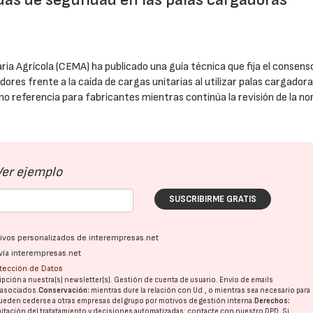
ia Agrícola (CEMA) ha publicado una guía técnica que fija el consens
dores frente a la caída de cargas unitarias al utilizar palas cargador
o referencia para fabricantes mientras continúa la revisión de la n
Ver ejemplo
SUSCRIBIRME GRATIS
ativos personalizados de interempresas.net
vía interempresas.net
otección de Datos
pción a nuestra(s) newsletter(s). Gestión de cuenta de usuario. Envío de emails
o asociados.
Conservación:
mientras dure la relación con Ud., o mientras sea necesario para
ueden cederse a otras
empresas del grupo
por motivos de gestión interna.
Derechos:
imitación del tratatamiento y decisiones automatizadas:
contacte con nuestro DPD
. Si