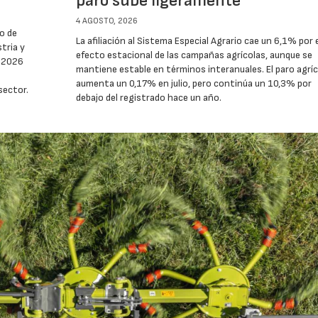
paro sube ligeramente
4 AGOSTO, 2026
o de
La afiliación al Sistema Especial Agrario cae un 6,1% por e
stria y
efecto estacional de las campañas agrícolas, aunque se
e 2026
mantiene estable en términos interanuales. El paro agríc
aumenta un 0,17% en julio, pero continúa un 10,3% por
sector.
debajo del registrado hace un año.