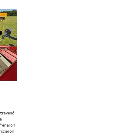
atravesó
la
 frenaron
hicieron