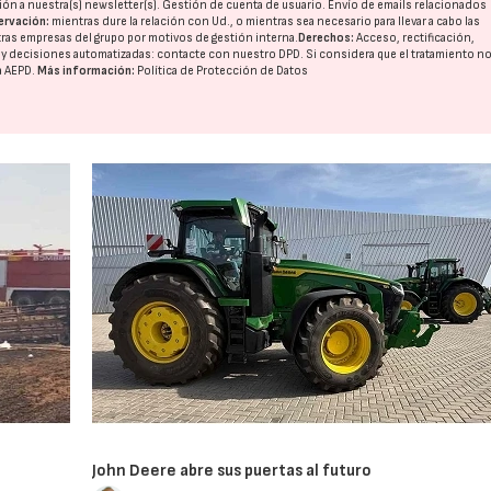
ón a nuestra(s) newsletter(s). Gestión de cuenta de usuario. Envío de emails relacionados
ervación:
mientras dure la relación con Ud., o mientras sea necesario para llevar a cabo las
tras
empresas del grupo
por motivos de gestión interna.
Derechos:
Acceso, rectificación,
o y decisiones automatizadas:
contacte con nuestro DPD
. Si considera que el tratamiento n
a
AEPD
.
Más información:
Política de Protección de Datos
John Deere abre sus puertas al futuro