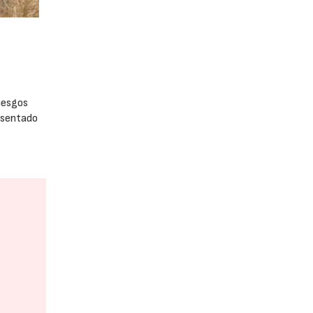
riesgos
resentado