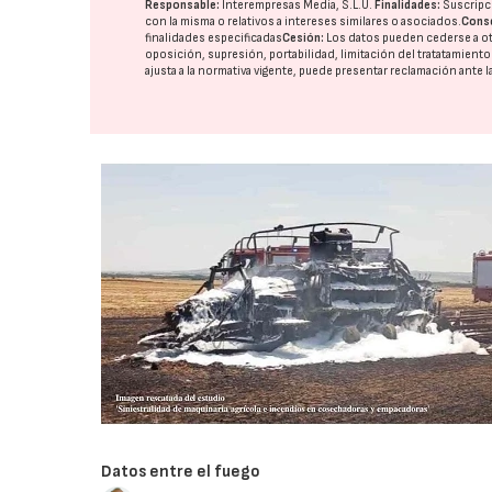
Responsable:
Interempresas Media, S.L.U.
Finalidades:
Suscripci
con la misma o relativos a intereses similares o asociados.
Cons
finalidades especificadas
Cesión:
Los datos pueden cederse a o
oposición, supresión, portabilidad, limitación del tratatamient
ajusta a la normativa vigente, puede presentar reclamación ante l
Datos entre el fuego