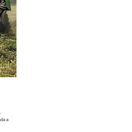
e
ada a