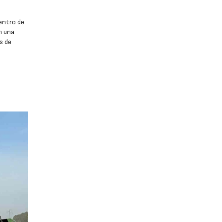
entro de
n una
s de