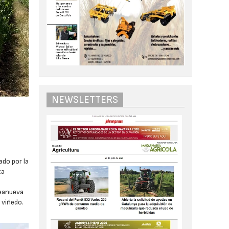
NEWSLETTERS
ado por la
ta
deanueva
l viñedo.