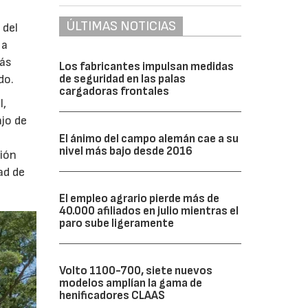
ÚLTIMAS NOTICIAS
 del
 a
más
Los fabricantes impulsan medidas
do.
de seguridad en las palas
cargadoras frontales
l,
ajo de
El ánimo del campo alemán cae a su
nivel más bajo desde 2016
ción
ad de
El empleo agrario pierde más de
40.000 afiliados en julio mientras el
paro sube ligeramente
Volto 1100-700, siete nuevos
modelos amplían la gama de
henificadores CLAAS