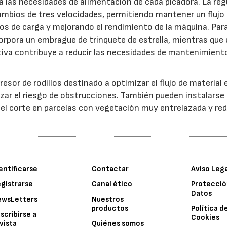
 a las necesidades de alimentación de cada picadora. La reg
ambios de tres velocidades, permitiendo mantener un flujo
s de carga y mejorando el rendimiento de la máquina. Par
orpora un embrague de trinquete de estrella, mientras que 
iva contribuye a reducir las necesidades de mantenimient
esor de rodillos destinado a optimizar el flujo de material 
ar el riesgo de obstrucciones. También pueden instalarse
 el corte en parcelas con vegetación muy entrelazada y red
entificarse
Contactar
Aviso Leg
gistrarse
Canal ético
Protecció
Datos
ewsLetters
Nuestros
productos
Política d
scribirse a
Cookies
vista
Quiénes somos