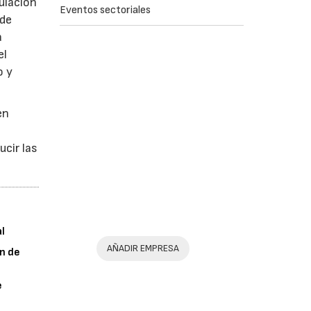
ulación
Eventos sectoriales
 de
a
el
o y
en
ucir las
al
AÑADIR EMPRESA
n de
e