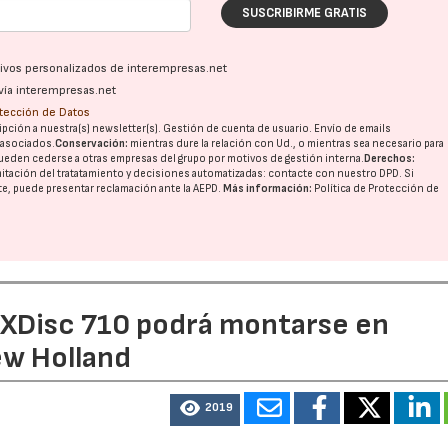
SUSCRIBIRME GRATIS
23/07/2026
27/07/2026
ativos personalizados de interempresas.net
vía interempresas.net
otección de Datos
pción a nuestra(s) newsletter(s). Gestión de cuenta de usuario. Envío de emails
o asociados.
Conservación:
mientras dure la relación con Ud., o mientras sea necesario para
ueden cederse a otras
empresas del grupo
por motivos de gestión interna.
Derechos:
imitación del tratatamiento y decisiones automatizadas:
contacte con nuestro DPD
. Si
nte, puede presentar reclamación ante la
AEPD
.
Más información:
Política de Protección de
e XDisc 710 podrá montarse en
ew Holland
2019