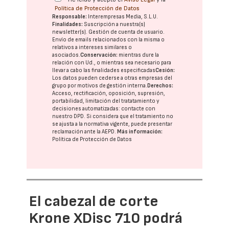
Política de Protección de Datos
Responsable:
Interempresas Media, S.L.U.
Finalidades:
Suscripción a nuestra(s)
newsletter(s). Gestión de cuenta de usuario.
Envío de emails relacionados con la misma o
relativos a intereses similares o
asociados.
Conservación:
mientras dure la
relación con Ud., o mientras sea necesario para
llevar a cabo las finalidades especificadas
Cesión:
Los datos pueden cederse a otras
empresas del
grupo
por motivos de gestión interna.
Derechos:
Acceso, rectificación, oposición, supresión,
portabilidad, limitación del tratatamiento y
decisiones automatizadas:
contacte con
nuestro DPD
. Si considera que el tratamiento no
se ajusta a la normativa vigente, puede presentar
reclamación ante la
AEPD
.
Más información:
Política de Protección de Datos
El cabezal de corte
Krone XDisc 710 podrá