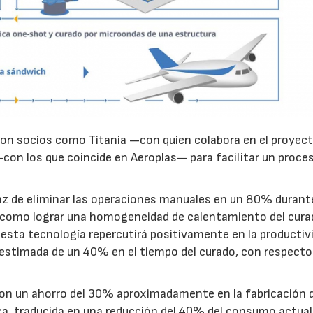
07/07/2026
21/07/2026
 con socios como Titania —con quien colabora en el proyec
con los que coincide en Aeroplas— para facilitar un proc
az de eliminar las operaciones manuales en un 80% durante
í como lograr una homogeneidad de calentamiento del curad
 esta tecnología repercutirá positivamente en la productiv
 estimada de un 40% en el tiempo del curado, con respecto
son un ahorro del 30% aproximadamente en la fabricación 
ca, traducida en una reducción del 40% del consumo actual