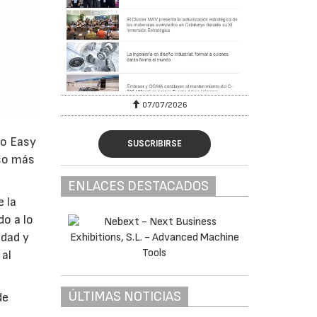
07/07/2026
to Easy
SUSCRIBIRSE
eso más
ENLACES DESTACADOS
 la
o a lo
idad y
 al
ÚLTIMAS NOTICIAS
de
.