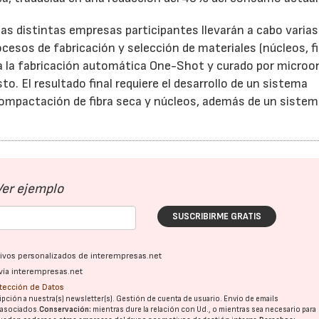
las distintas empresas participantes llevarán a cabo varia
rocesos de fabricación y selección de materiales (núcleos, f
ara la fabricación automática One-Shot y curado por microo
. El resultado final requiere el desarrollo de un sistema
compactación de fibra seca y núcleos, además de un sistem
Ver ejemplo
SUSCRIBIRME GRATIS
ativos personalizados de interempresas.net
vía interempresas.net
otección de Datos
pción a nuestra(s) newsletter(s). Gestión de cuenta de usuario. Envío de emails
o asociados.
Conservación:
mientras dure la relación con Ud., o mientras sea necesario para