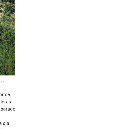
es.
or de
ederas
eparado
e día