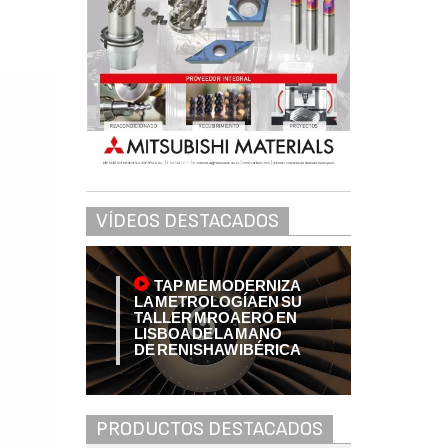
VÍDEOS DESTACADOS
TAP ME MODERNIZA
LA METROLOGÍA EN SU
TALLER MRO AERO EN
LISBOA DE LA MANO
DE RENISHAW IBÉRICA
PRODUCTOS DESTACADOS