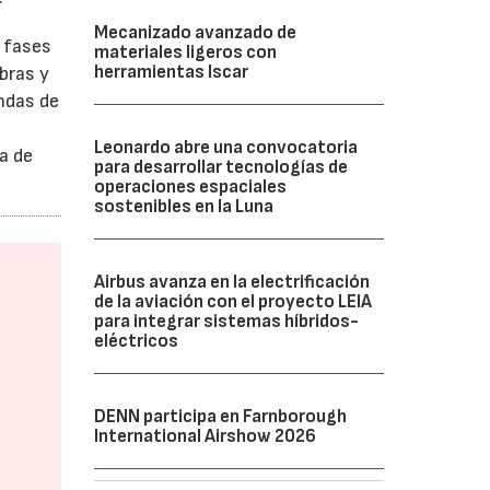
Mecanizado avanzado de
s fases
materiales ligeros con
herramientas Iscar
ibras y
ndas de
Leonardo abre una convocatoria
a de
para desarrollar tecnologías de
operaciones espaciales
sostenibles en la Luna
Airbus avanza en la electrificación
de la aviación con el proyecto LEIA
para integrar sistemas híbridos-
eléctricos
DENN participa en Farnborough
International Airshow 2026