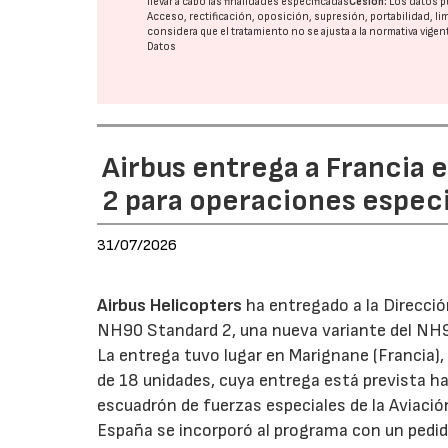
llevar a cabo las finalidades especificadas
Cesión:
Los datos p
Acceso, rectificación, oposición, supresión, portabilidad, l
considera que el tratamiento no se ajusta a la normativa vige
Datos
Airbus entrega a Francia 
2 para operaciones espec
31/07/2026
Airbus Helicopters
ha entregado a la Direcci
NH90 Standard 2, una nueva variante del NH9
La entrega tuvo lugar en Marignane (Francia), 
de 18 unidades, cuya entrega está prevista h
escuadrón de fuerzas especiales de la Aviació
España se incorporó al programa con un pedid