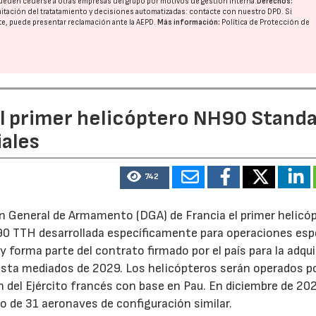
ueden cederse a otras
empresas del grupo
por motivos de gestión interna.
Derechos:
imitación del tratatamiento y decisiones automatizadas:
contacte con nuestro DPD
. Si
nte, puede presentar reclamación ante la
AEPD
.
Más información:
Política de Protección de
el primer helicóptero NH90 Stand
iales
742
ón General de Armamento (DGA) de Francia el primer helicó
0 TTH desarrollada específicamente para operaciones espe
y forma parte del contrato firmado por el país para la adqui
asta mediados de 2029. Los helicópteros serán operados po
n del Ejército francés con base en Pau. En diciembre de 202
o de 31 aeronaves de configuración similar.