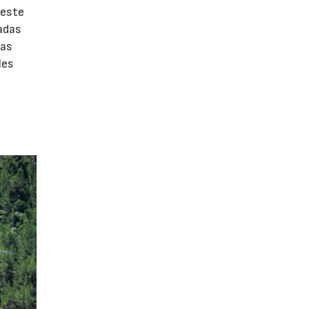
 este
adas
zas
les