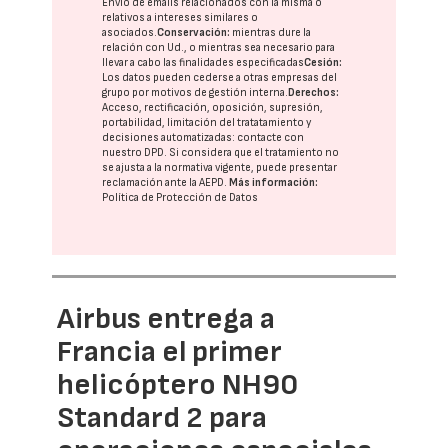
Envío de emails relacionados con la misma o
relativos a intereses similares o
asociados.
Conservación:
mientras dure la
relación con Ud., o mientras sea necesario para
llevar a cabo las finalidades especificadas
Cesión:
Los datos pueden cederse a otras
empresas del
grupo
por motivos de gestión interna.
Derechos:
Acceso, rectificación, oposición, supresión,
portabilidad, limitación del tratatamiento y
decisiones automatizadas:
contacte con
nuestro DPD
. Si considera que el tratamiento no
se ajusta a la normativa vigente, puede presentar
reclamación ante la
AEPD
.
Más información:
Política de Protección de Datos
Airbus entrega a
Francia el primer
helicóptero NH90
Standard 2 para