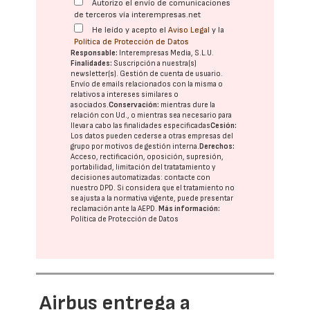
Autorizo el envío de comunicaciones
de terceros vía interempresas.net
He leído y acepto el
Aviso Legal
y la
Política de Protección de Datos
Responsable:
Interempresas Media, S.L.U.
Finalidades:
Suscripción a nuestra(s)
newsletter(s). Gestión de cuenta de usuario.
Envío de emails relacionados con la misma o
relativos a intereses similares o
asociados.
Conservación:
mientras dure la
relación con Ud., o mientras sea necesario para
llevar a cabo las finalidades especificadas
Cesión:
Los datos pueden cederse a otras
empresas del
grupo
por motivos de gestión interna.
Derechos:
Acceso, rectificación, oposición, supresión,
portabilidad, limitación del tratatamiento y
decisiones automatizadas:
contacte con
nuestro DPD
. Si considera que el tratamiento no
se ajusta a la normativa vigente, puede presentar
reclamación ante la
AEPD
.
Más información:
Política de Protección de Datos
Airbus entrega a