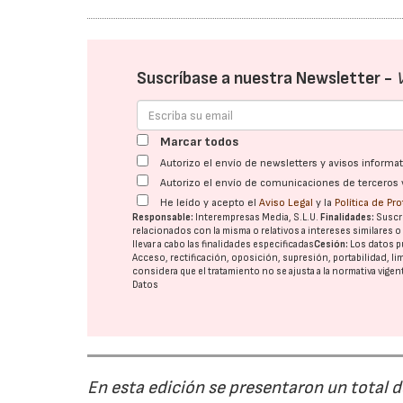
Suscríbase a nuestra Newsletter -
Marcar todos
Autorizo el envío de newsletters y avisos inform
Autorizo el envío de comunicaciones de terceros 
He leído y acepto el
Aviso Legal
y la
Política de Pr
Responsable:
Interempresas Media, S.L.U.
Finalidades:
Suscri
relacionados con la misma o relativos a intereses similares 
llevar a cabo las finalidades especificadas
Cesión:
Los datos p
Acceso, rectificación, oposición, supresión, portabilidad, l
considera que el tratamiento no se ajusta a la normativa vige
Datos
En esta edición se presentaron un total 