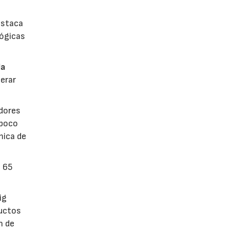
estaca
lógicas
la
erar
dores
 poco
mica de
n 65
ig
ductos
n de