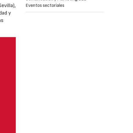
villa),
Eventos sectoriales
dad y
as