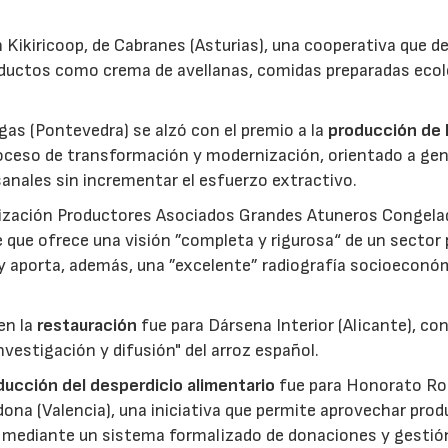
 Kikiricoop, de Cabranes (Asturias), una cooperativa que d
roductos como crema de avellanas, comidas preparadas eco
gas (Pontevedra) se alzó con el premio a la
producción de 
roceso de transformación y modernización, orientado a gen
anales sin incrementar el esfuerzo extractivo.
nización Productores Asociados Grandes Atuneros Congela
 que ofrece una visión ”completa y rigurosa“ de un sector
 y aporta, además, una ”excelente” radiografía socioeconó
en la
restauración
fue para Dársena Interior (Alicante), co
nvestigación y difusión" del arroz español.
reducción del desperdicio alimentario
fue para Honorato Ro
edona (Valencia), una iniciativa que permite aprovechar pro
cio mediante un sistema formalizado de donaciones y gestió