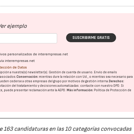
Ver ejemplo
SUSCRIBIRME GRATIS
ativos personalizados de interempresas.net
vía interempresas.net
otección de Datos
pción a nuestra(s) newsletter(s). Gestión de cuenta de usuario. Envío de emails
o asociados.
Conservación:
mientras dure la relación con Ud., o mientras sea necesario para
ueden cederse a otras
empresas del grupo
por motivos de gestión interna.
Derechos:
imitación del tratatamiento y decisiones automatizadas:
contacte con nuestro DPD
. Si
nte, puede presentar reclamación ante la
AEPD
.
Más información:
Política de Protección de
de 163 candidaturas en las 10 categorías convocadas