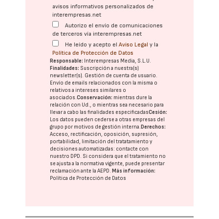
avisos informativos personalizados de
interempresas.net
Autorizo el envío de comunicaciones
de terceros vía interempresas.net
He leído y acepto el
Aviso Legal
y la
Política de Protección de Datos
Responsable:
Interempresas Media, S.L.U.
Finalidades:
Suscripción a nuestra(s)
newsletter(s). Gestión de cuenta de usuario.
Envío de emails relacionados con la misma o
relativos a intereses similares o
asociados.
Conservación:
mientras dure la
relación con Ud., o mientras sea necesario para
llevar a cabo las finalidades especificadas
Cesión:
Los datos pueden cederse a otras
empresas del
grupo
por motivos de gestión interna.
Derechos:
Acceso, rectificación, oposición, supresión,
portabilidad, limitación del tratatamiento y
decisiones automatizadas:
contacte con
nuestro DPD
. Si considera que el tratamiento no
se ajusta a la normativa vigente, puede presentar
reclamación ante la
AEPD
.
Más información:
Política de Protección de Datos