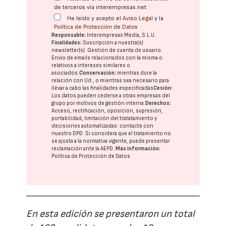
de terceros vía interempresas.net
He leído y acepto el
Aviso Legal
y la
Política de Protección de Datos
Responsable:
Interempresas Media, S.L.U.
Finalidades:
Suscripción a nuestra(s)
newsletter(s). Gestión de cuenta de usuario.
Envío de emails relacionados con la misma o
relativos a intereses similares o
asociados.
Conservación:
mientras dure la
relación con Ud., o mientras sea necesario para
llevar a cabo las finalidades especificadas
Cesión:
Los datos pueden cederse a otras
empresas del
grupo
por motivos de gestión interna.
Derechos:
Acceso, rectificación, oposición, supresión,
portabilidad, limitación del tratatamiento y
decisiones automatizadas:
contacte con
nuestro DPD
. Si considera que el tratamiento no
se ajusta a la normativa vigente, puede presentar
reclamación ante la
AEPD
.
Más información:
Política de Protección de Datos
En esta edición se presentaron un total