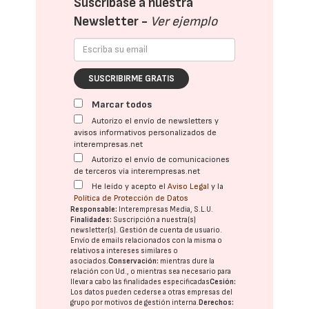
Suscríbase a nuestra
Newsletter -
Ver ejemplo
SUSCRIBIRME GRATIS
Marcar todos
Autorizo el envío de newsletters y
avisos informativos personalizados de
interempresas.net
Autorizo el envío de comunicaciones
de terceros vía interempresas.net
He leído y acepto el
Aviso Legal
y la
Política de Protección de Datos
Responsable:
Interempresas Media, S.L.U.
Finalidades:
Suscripción a nuestra(s)
newsletter(s). Gestión de cuenta de usuario.
Envío de emails relacionados con la misma o
relativos a intereses similares o
asociados.
Conservación:
mientras dure la
relación con Ud., o mientras sea necesario para
llevar a cabo las finalidades especificadas
Cesión:
Los datos pueden cederse a otras
empresas del
grupo
por motivos de gestión interna.
Derechos: