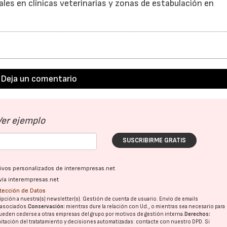
les en clínicas veterinarias y zonas de estabulación en
Deja un comentario
Ver ejemplo
SUSCRIBIRME GRATIS
ativos personalizados de interempresas.net
vía interempresas.net
otección de Datos
pción a nuestra(s) newsletter(s). Gestión de cuenta de usuario. Envío de emails
o asociados.
Conservación:
mientras dure la relación con Ud., o mientras sea necesario para
ueden cederse a otras
empresas del grupo
por motivos de gestión interna.
Derechos:
imitación del tratatamiento y decisiones automatizadas:
contacte con nuestro DPD
. Si