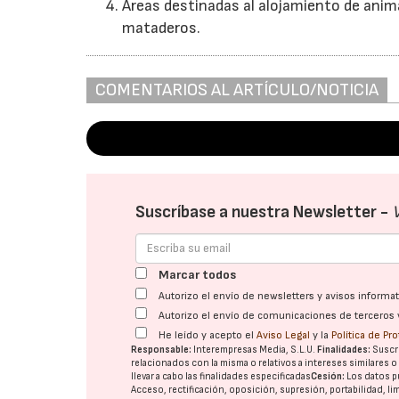
Áreas destinadas al alojamiento de anima
mataderos.
COMENTARIOS AL ARTÍCULO/NOTICIA
Suscríbase a nuestra Newsletter -
Marcar todos
Autorizo el envío de newsletters y avisos inform
Autorizo el envío de comunicaciones de terceros 
He leído y acepto el
Aviso Legal
y la
Política de Pr
Responsable:
Interempresas Media, S.L.U.
Finalidades:
Suscri
relacionados con la misma o relativos a intereses similares 
llevar a cabo las finalidades especificadas
Cesión:
Los datos p
Acceso, rectificación, oposición, supresión, portabilidad, l