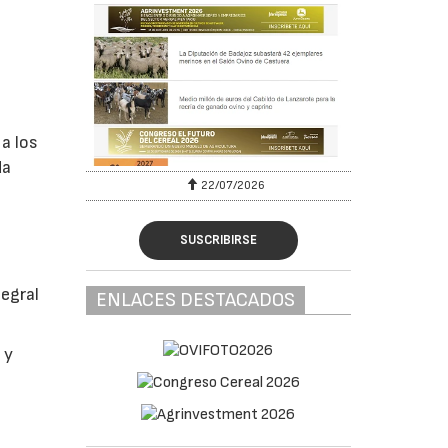
a los
da
22/07/2026
SUSCRIBIRSE
tegral
ENLACES DESTACADOS
 y