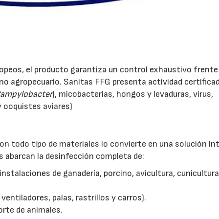
peos, el producto garantiza un control exhaustivo frente 
o agropecuario. Sanitas FFG presenta actividad certifica
22/07/2026
29/07/2026
ampylobacter
), micobacterias, hongos y levaduras, virus,
 ooquistes aviares)
n todo tipo de materiales lo convierte en una solución in
es abarcan la desinfección completa de:
 instalaciones de ganadería, porcino, avicultura, cunicultura
entiladores, palas, rastrillos y carros).
orte de animales.