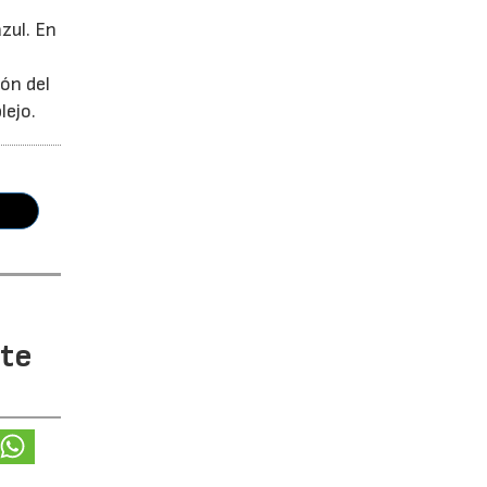
zul. En
ión del
lejo.
nte