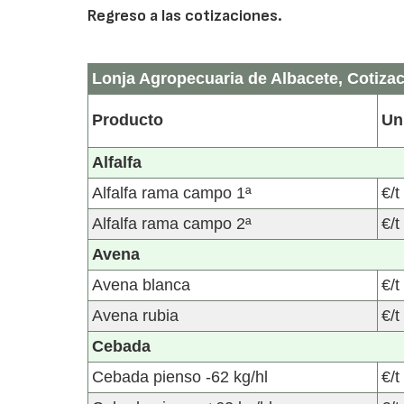
Regreso a las cotizaciones.
Lonja Agropecuaria de Albacete, Cotizac
Producto
Un
Alfalfa
Alfalfa rama campo 1ª
€/t
Alfalfa rama campo 2ª
€/t
Avena
Avena blanca
€/t
Avena rubia
€/t
Cebada
Cebada pienso -62 kg/hl
€/t