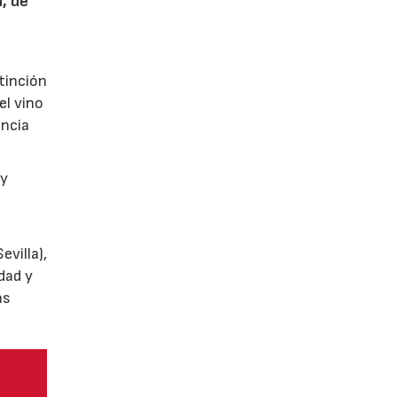
n, de
tinción
el vino
encia
y
villa),
dad y
as