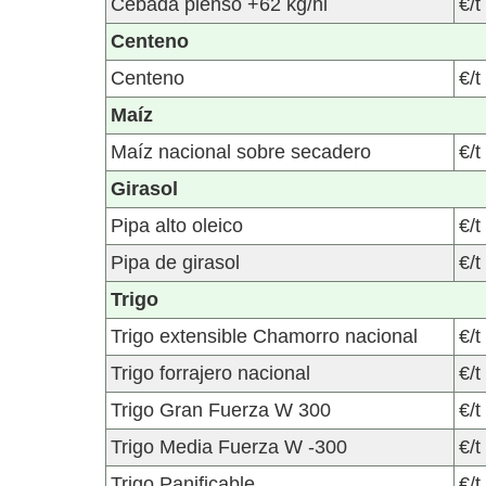
Cebada pienso +62 kg/hl
€/t
Centeno
Centeno
€/t
Maíz
Maíz nacional sobre secadero
€/t
Girasol
Pipa alto oleico
€/t
Pipa de girasol
€/t
Trigo
Trigo extensible Chamorro nacional
€/t
Trigo forrajero nacional
€/t
Trigo Gran Fuerza W 300
€/t
Trigo Media Fuerza W -300
€/t
Trigo Panificable
€/t