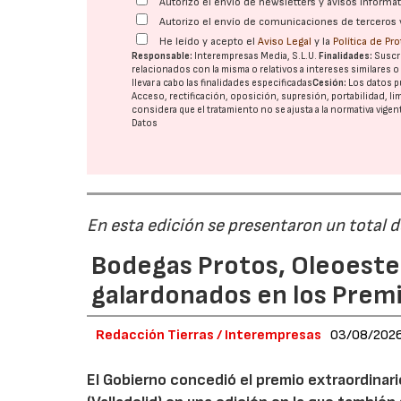
Autorizo el envío de newsletters y avisos inform
Autorizo el envío de comunicaciones de terceros 
He leído y acepto el
Aviso Legal
y la
Política de Pr
Responsable:
Interempresas Media, S.L.U.
Finalidades:
Suscri
relacionados con la misma o relativos a intereses similares 
llevar a cabo las finalidades especificadas
Cesión:
Los datos p
Acceso, rectificación, oposición, supresión, portabilidad, l
considera que el tratamiento no se ajusta a la normativa vige
Datos
En esta edición se presentaron un total 
Bodegas Protos, Oleoestep
galardonados en los Prem
Redacción Tierras / Interempresas
03/08/202
El Gobierno concedió el premio extraordinar