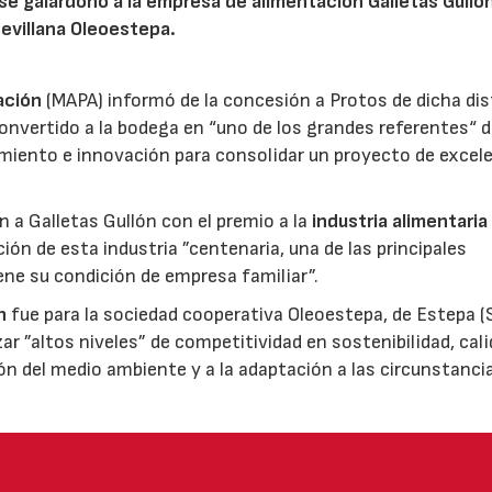
 se galardonó a la empresa de alimentación Galletas Gulló
sevillana Oleoestepa.
ación
(MAPA) informó de la concesión a Protos de dicha dis
nvertido a la bodega en “uno de los grandes referentes“ d
miento e innovación para consolidar un proyecto de excel
ón a Galletas Gullón con el premio a la
industria alimentaria
ión de esta industria ”centenaria, una de las principales
ene su condición de empresa familiar”.
n
fue para la sociedad cooperativa Oleoestepa, de Estepa (Se
zar ”altos niveles” de competitividad en sostenibilidad, cali
ión del medio ambiente y a la adaptación a las circunstanci