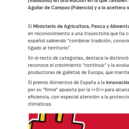
(Valladolid) en una edición en la que también
Aguilar de Campoo (Palencia) y a la aceitera 
El
Ministerio de Agricultura, Pesca y Aliment
en reconocimiento a una trayectoria que ha co
español sabiendo ”combinar tradición, conoci
ligado al territorio”.
En el resto de categorías, destaca la distinci
reconoce el crecimiento “continuo“ y la evoluc
productoras de galletas de Europa, que manti
El premio Alimentos de España a la
innovació
por su “firme“ apuesta por la I+D+i para alcan
eficiencia, con especial atención a la protecc
climáticas.