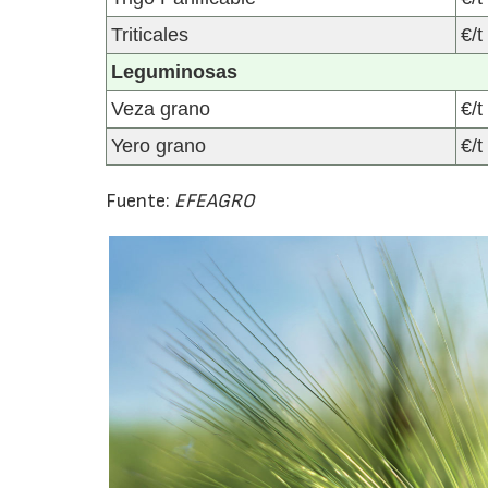
Triticales
€/t
Leguminosas
Veza grano
€/t
Yero grano
€/t
Fuente:
EFEAGRO