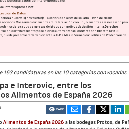
ativos personalizados de interempresas.net
vía interempresas.net
otección de Datos
pción a nuestra(s) newsletter(s). Gestión de cuenta de usuario. Envío de emails
o asociados.
Conservación:
mientras dure la relación con Ud., o mientras sea necesario para
ueden cederse a otras
empresas del grupo
por motivos de gestión interna.
Derechos:
imitación del tratatamiento y decisiones automatizadas:
contacte con nuestro DPD
. Si
nte, puede presentar reclamación ante la
AEPD
.
Más información:
Política de Protección de
de 163 candidaturas en las 10 categorías convocadas
a e Interovic, entre los
ios Alimentos de España 2026
6
2408
io
Alimentos de España 2026
a las bodegas Protos, de Peñ