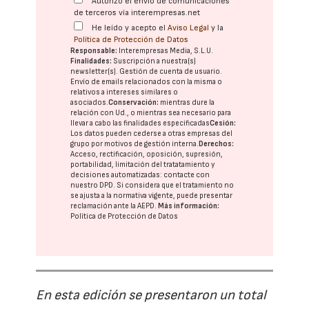
Autorizo el envío de comunicaciones
de terceros vía interempresas.net
He leído y acepto el
Aviso Legal
y la
Política de Protección de Datos
Responsable:
Interempresas Media, S.L.U.
Finalidades:
Suscripción a nuestra(s)
newsletter(s). Gestión de cuenta de usuario.
Envío de emails relacionados con la misma o
relativos a intereses similares o
asociados.
Conservación:
mientras dure la
relación con Ud., o mientras sea necesario para
llevar a cabo las finalidades especificadas
Cesión:
Los datos pueden cederse a otras
empresas del
grupo
por motivos de gestión interna.
Derechos:
Acceso, rectificación, oposición, supresión,
portabilidad, limitación del tratatamiento y
decisiones automatizadas:
contacte con
nuestro DPD
. Si considera que el tratamiento no
se ajusta a la normativa vigente, puede presentar
reclamación ante la
AEPD
.
Más información:
Política de Protección de Datos
En esta edición se presentaron un total