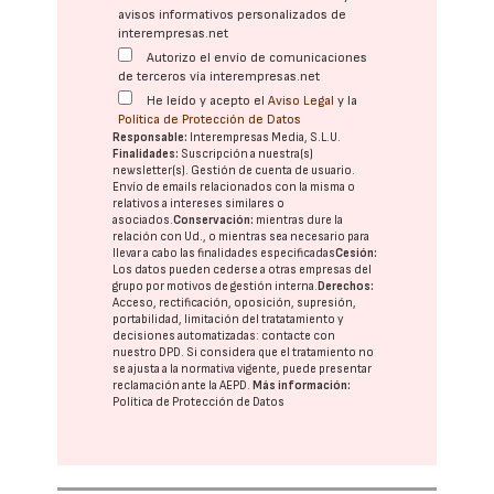
avisos informativos personalizados de
interempresas.net
Autorizo el envío de comunicaciones
de terceros vía interempresas.net
He leído y acepto el
Aviso Legal
y la
Política de Protección de Datos
Responsable:
Interempresas Media, S.L.U.
Finalidades:
Suscripción a nuestra(s)
newsletter(s). Gestión de cuenta de usuario.
Envío de emails relacionados con la misma o
relativos a intereses similares o
asociados.
Conservación:
mientras dure la
relación con Ud., o mientras sea necesario para
llevar a cabo las finalidades especificadas
Cesión:
Los datos pueden cederse a otras
empresas del
grupo
por motivos de gestión interna.
Derechos:
Acceso, rectificación, oposición, supresión,
portabilidad, limitación del tratatamiento y
decisiones automatizadas:
contacte con
nuestro DPD
. Si considera que el tratamiento no
se ajusta a la normativa vigente, puede presentar
reclamación ante la
AEPD
.
Más información:
Política de Protección de Datos