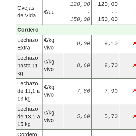
120,00
120,00
Ovejas
€/ud
..
..
=
de Vida
150,00
150,00
Cordero
Lechazo
€/kg
9,00
9,10
Extra
vivo
Lechazo
€/kg
hasta 11
8,60
8,70
vivo
kg
Lechazo
€/kg
de 11,1 a
7,80
7,90
vivo
13 kg
Lechazo
€/kg
de 13,1 a
5,60
5,70
vivo
15 kg
Cordero