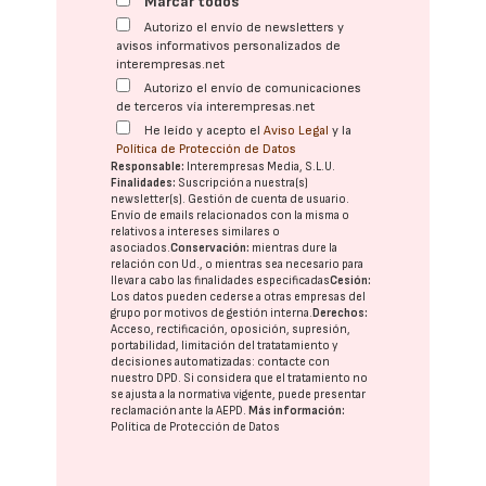
Marcar todos
Autorizo el envío de newsletters y
avisos informativos personalizados de
interempresas.net
Autorizo el envío de comunicaciones
de terceros vía interempresas.net
He leído y acepto el
Aviso Legal
y la
Política de Protección de Datos
Responsable:
Interempresas Media, S.L.U.
Finalidades:
Suscripción a nuestra(s)
newsletter(s). Gestión de cuenta de usuario.
Envío de emails relacionados con la misma o
relativos a intereses similares o
asociados.
Conservación:
mientras dure la
relación con Ud., o mientras sea necesario para
llevar a cabo las finalidades especificadas
Cesión:
Los datos pueden cederse a otras
empresas del
grupo
por motivos de gestión interna.
Derechos:
Acceso, rectificación, oposición, supresión,
portabilidad, limitación del tratatamiento y
decisiones automatizadas:
contacte con
nuestro DPD
. Si considera que el tratamiento no
se ajusta a la normativa vigente, puede presentar
reclamación ante la
AEPD
.
Más información:
Política de Protección de Datos