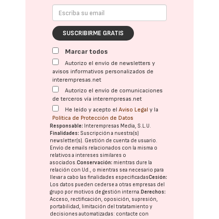
SUSCRIBIRME GRATIS
Marcar todos
Autorizo el envío de newsletters y
avisos informativos personalizados de
interempresas.net
Autorizo el envío de comunicaciones
de terceros vía interempresas.net
He leído y acepto el
Aviso Legal
y la
Política de Protección de Datos
Responsable:
Interempresas Media, S.L.U.
Finalidades:
Suscripción a nuestra(s)
newsletter(s). Gestión de cuenta de usuario.
Envío de emails relacionados con la misma o
relativos a intereses similares o
asociados.
Conservación:
mientras dure la
relación con Ud., o mientras sea necesario para
llevar a cabo las finalidades especificadas
Cesión:
Los datos pueden cederse a otras
empresas del
grupo
por motivos de gestión interna.
Derechos:
Acceso, rectificación, oposición, supresión,
portabilidad, limitación del tratatamiento y
decisiones automatizadas:
contacte con