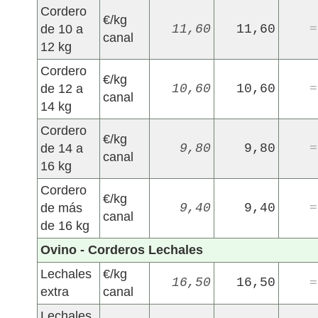
Cordero
€/kg
de 10 a
11,60
11,60
=
canal
12 kg
Cordero
€/kg
de 12 a
10,60
10,60
=
canal
14 kg
Cordero
€/kg
de 14 a
9,80
9,80
=
canal
16 kg
Cordero
€/kg
de más
9,40
9,40
=
canal
de 16 kg
Ovino - Corderos Lechales
Lechales
€/kg
16,50
16,50
=
extra
canal
Lechales