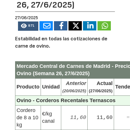
26, 27/6/2025)
27/06/2025
871
Estabilidad en todas las cotizaciones de
carne de ovino.
Mercado Central de Carnes de Madrid - Preci
Ovino (Semana 26, 27/6/2025)
Anterior
Actual
Producto
Unidad
Tende
(20/06/2025)
(27/06/2025)
Ovino - Corderos Recentales Ternascos
Cordero
€/kg
de 8 a 10
11,60
11,60
=
canal
kg