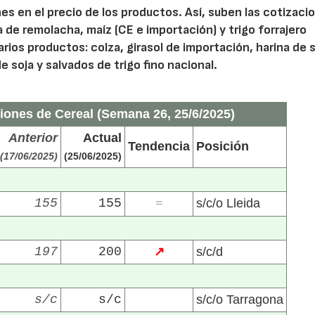
s en el precio de los productos. Así, suben las cotizaci
 de remolacha, maíz (CE e importación) y trigo forrajero
arios productos: colza, girasol de importación, harina de 
 soja y salvados de trigo fino nacional.
iones de Cereal (Semana 26, 25/6/2025)
Anterior
Actual
Tendencia
Posición
(17/06/2025)
(25/06/2025)
155
155
s/c/o Lleida
=
197
200
↗
s/c/d
s/c
s/c
s/c/o Tarragona