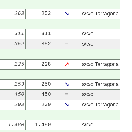
263
253
↘
s/c/o Tarragona
311
311
s/c/o
=
352
352
s/c/o
=
22/07/2026
29/07/2026
225
228
↗
s/c/o Tarragona
253
250
↘
s/c/o Tarragona
450
450
s/c/d
=
203
200
↘
s/c/o Tarragona
1.480
1.480
s/c/d
=