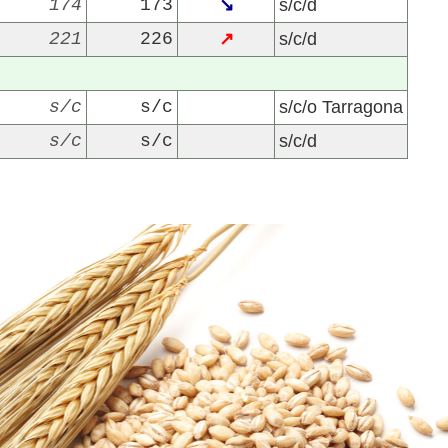
174
173
↘
s/c/d
221
226
↗
s/c/d
s/c
s/c
s/c/o Tarragona
s/c
s/c
s/c/d