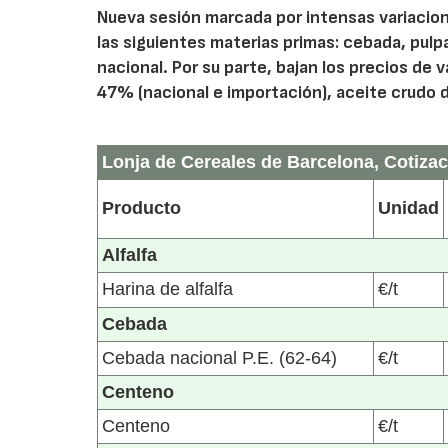
Nueva sesión marcada por intensas variacione
las siguientes materias primas: cebada, pulpa
nacional. Por su parte, bajan los precios de v
47% (nacional e importación), aceite crudo de
Lonja de Cereales de Barcelona, Cotizac
Producto
Unidad
Alfalfa
Harina de alfalfa
€/t
Cebada
Cebada nacional P.E. (62-64)
€/t
Centeno
Centeno
€/t