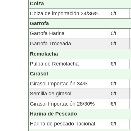
Colza
Colza de importación 34/36%
€/t
Garrofa
Garrofa Harina
€/t
Garrofa Troceada
€/t
Remolacha
Pulpa de Remolacha
€/t
Girasol
Girasol Importación 34%
€/t
Semilla de girasol
€/t
Girasol Importación 28/30%
€/t
Harina de Pescado
Harina de pescado nacional
€/t