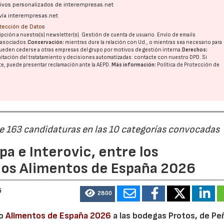
ativos personalizados de interempresas.net
vía interempresas.net
otección de Datos
pción a nuestra(s) newsletter(s). Gestión de cuenta de usuario. Envío de emails
o asociados.
Conservación:
mientras dure la relación con Ud., o mientras sea necesario para
ueden cederse a otras
empresas del grupo
por motivos de gestión interna.
Derechos:
imitación del tratatamiento y decisiones automatizadas:
contacte con nuestro DPD
. Si
nte, puede presentar reclamación ante la
AEPD
.
Más información:
Política de Protección de
de 163 candidaturas en las 10 categorías convocadas
a e Interovic, entre los
ios Alimentos de España 2026
6
2800
io
Alimentos de España 2026
a las bodegas Protos, de Peñ