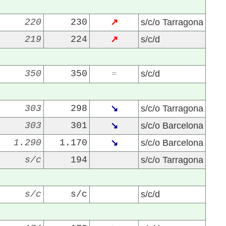
220
230
↗
s/c/o Tarragona
219
224
↗
s/c/d
350
350
s/c/d
=
303
298
↘
s/c/o Tarragona
303
301
↘
s/c/o Barcelona
1.290
1.170
↘
s/c/o Barcelona
s/c
194
s/c/o Tarragona
s/c
s/c
s/c/d