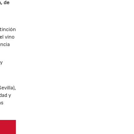
n, de
tinción
el vino
encia
y
villa),
dad y
as