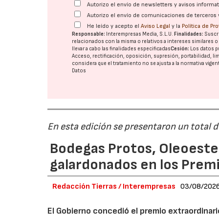
Autorizo el envío de newsletters y avisos inform
Autorizo el envío de comunicaciones de terceros 
He leído y acepto el
Aviso Legal
y la
Política de Pr
Responsable:
Interempresas Media, S.L.U.
Finalidades:
Suscri
relacionados con la misma o relativos a intereses similares 
llevar a cabo las finalidades especificadas
Cesión:
Los datos p
Acceso, rectificación, oposición, supresión, portabilidad, l
considera que el tratamiento no se ajusta a la normativa vige
Datos
En esta edición se presentaron un total 
Bodegas Protos, Oleoestep
galardonados en los Prem
Redacción Tierras / Interempresas
03/08/202
El Gobierno concedió el premio extraordinar