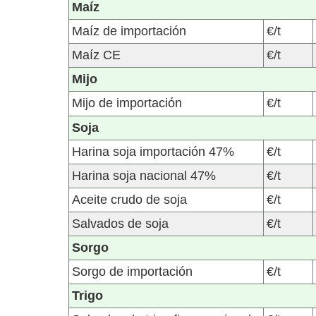
Maíz
Maíz de importación
€/t
Maíz CE
€/t
Mijo
Mijo de importación
€/t
Soja
Harina soja importación 47%
€/t
Harina soja nacional 47%
€/t
Aceite crudo de soja
€/t
Salvados de soja
€/t
Sorgo
Sorgo de importación
€/t
Trigo