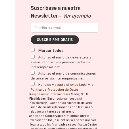
Suscríbase a nuestra
Newsletter -
Ver ejemplo
SUSCRIBIRME GRATIS
Marcar todos
Autorizo el envío de newsletters y
avisos informativos personalizados de
interempresas.net
Autorizo el envío de comunicaciones
de terceros vía interempresas.net
He leído y acepto el
Aviso Legal
y la
Política de Protección de Datos
Responsable:
Interempresas Media, S.L.U.
Finalidades:
Suscripción a nuestra(s)
newsletter(s). Gestión de cuenta de usuario.
Envío de emails relacionados con la misma o
relativos a intereses similares o
asociados.
Conservación:
mientras dure la
relación con Ud., o mientras sea necesario para
llevar a cabo las finalidades especificadas
Cesión:
Los datos pueden cederse a otras
empresas del