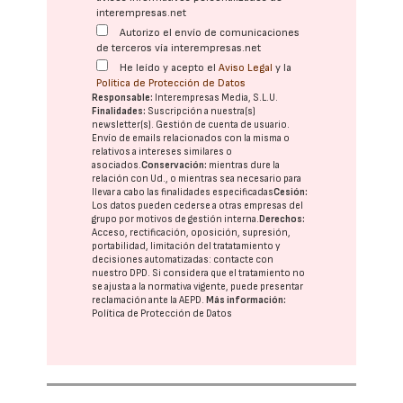
interempresas.net
Autorizo el envío de comunicaciones
de terceros vía interempresas.net
He leído y acepto el
Aviso Legal
y la
Política de Protección de Datos
Responsable:
Interempresas Media, S.L.U.
Finalidades:
Suscripción a nuestra(s)
newsletter(s). Gestión de cuenta de usuario.
Envío de emails relacionados con la misma o
relativos a intereses similares o
asociados.
Conservación:
mientras dure la
relación con Ud., o mientras sea necesario para
llevar a cabo las finalidades especificadas
Cesión:
Los datos pueden cederse a otras
empresas del
grupo
por motivos de gestión interna.
Derechos:
Acceso, rectificación, oposición, supresión,
portabilidad, limitación del tratatamiento y
decisiones automatizadas:
contacte con
nuestro DPD
. Si considera que el tratamiento no
se ajusta a la normativa vigente, puede presentar
reclamación ante la
AEPD
.
Más información:
Política de Protección de Datos