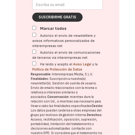
SUSCRIBIRME GRATIS
Marcar todos
Autorizo el envío de newsletters y
avisos informativos personalizados de
interempresas.net
Autorizo el envío de comunicaciones
de terceros vía interempresas.net
He leído y acepto el
Aviso Legal
y la
Política de Protección de Datos
Responsable:
Interempresas Media, S.L.U.
Finalidades:
Suscripción a nuestra(s)
newsletter(s). Gestión de cuenta de usuario.
Envío de emails relacionados con la misma o
relativos a intereses similares o
asociados.
Conservación:
mientras dure la
relación con Ud., o mientras sea necesario para
llevar a cabo las finalidades especificadas
Cesión:
Los datos pueden cederse a otras
empresas del
grupo
por motivos de gestión interna.
Derechos:
Acceso, rectificación, oposición, supresión,
portabilidad, limitación del tratatamiento y
decisiones automatizadas:
contacte con
nuestro DPD
. Si considera que el tratamiento no