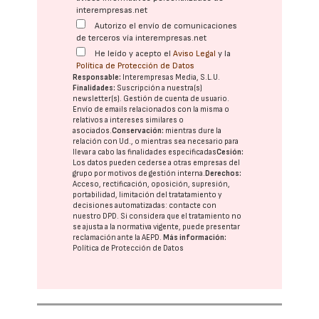
interempresas.net
Autorizo el envío de comunicaciones
de terceros vía interempresas.net
He leído y acepto el
Aviso Legal
y la
Política de Protección de Datos
Responsable:
Interempresas Media, S.L.U.
Finalidades:
Suscripción a nuestra(s)
newsletter(s). Gestión de cuenta de usuario.
Envío de emails relacionados con la misma o
relativos a intereses similares o
asociados.
Conservación:
mientras dure la
relación con Ud., o mientras sea necesario para
llevar a cabo las finalidades especificadas
Cesión:
Los datos pueden cederse a otras
empresas del
grupo
por motivos de gestión interna.
Derechos:
Acceso, rectificación, oposición, supresión,
portabilidad, limitación del tratatamiento y
decisiones automatizadas:
contacte con
nuestro DPD
. Si considera que el tratamiento no
se ajusta a la normativa vigente, puede presentar
reclamación ante la
AEPD
.
Más información:
Política de Protección de Datos