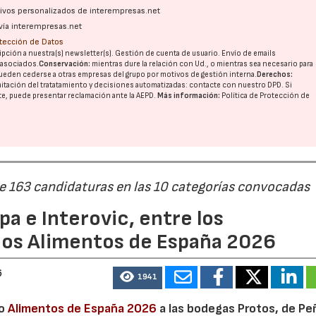
ativos personalizados de interempresas.net
vía interempresas.net
otección de Datos
pción a nuestra(s) newsletter(s). Gestión de cuenta de usuario. Envío de emails
o asociados.
Conservación:
mientras dure la relación con Ud., o mientras sea necesario para
ueden cederse a otras
empresas del grupo
por motivos de gestión interna.
Derechos:
imitación del tratatamiento y decisiones automatizadas:
contacte con nuestro DPD
. Si
nte, puede presentar reclamación ante la
AEPD
.
Más información:
Política de Protección de
de 163 candidaturas en las 10 categorías convocadas
a e Interovic, entre los
ios Alimentos de España 2026
6
1941
io
Alimentos de España 2026
a las bodegas Protos, de Peñ