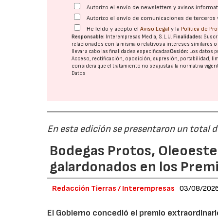
Autorizo el envío de newsletters y avisos inform
Autorizo el envío de comunicaciones de terceros 
He leído y acepto el
Aviso Legal
y la
Política de Pr
Responsable:
Interempresas Media, S.L.U.
Finalidades:
Suscri
relacionados con la misma o relativos a intereses similares 
llevar a cabo las finalidades especificadas
Cesión:
Los datos p
Acceso, rectificación, oposición, supresión, portabilidad, l
considera que el tratamiento no se ajusta a la normativa vige
Datos
En esta edición se presentaron un total 
Bodegas Protos, Oleoestep
galardonados en los Prem
Redacción Tierras / Interempresas
03/08/202
El Gobierno concedió el premio extraordinar