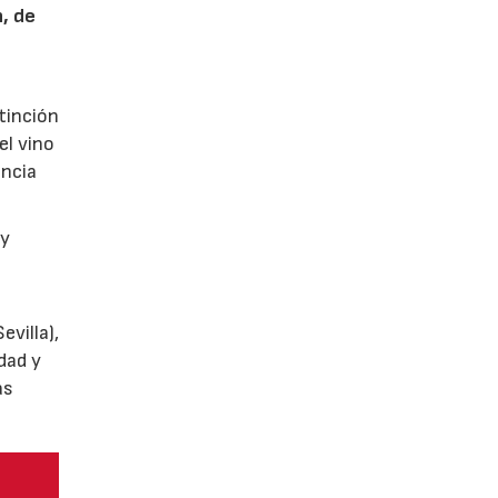
n, de
tinción
el vino
encia
y
villa),
dad y
as