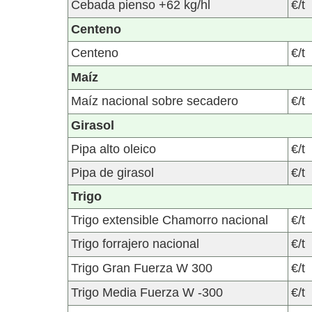
Cebada pienso +62 kg/hl
€/t
Centeno
Centeno
€/t
Maíz
Maíz nacional sobre secadero
€/t
Girasol
Pipa alto oleico
€/t
Pipa de girasol
€/t
Trigo
Trigo extensible Chamorro nacional
€/t
Trigo forrajero nacional
€/t
Trigo Gran Fuerza W 300
€/t
Trigo Media Fuerza W -300
€/t