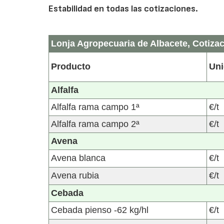
Estabilidad en todas las cotizaciones.
Lonja Agropecuaria de Albacete, Cotizac
Producto
Un
Alfalfa
Alfalfa rama campo 1ª
€/t
Alfalfa rama campo 2ª
€/t
Avena
Avena blanca
€/t
Avena rubia
€/t
Cebada
Cebada pienso -62 kg/hl
€/t