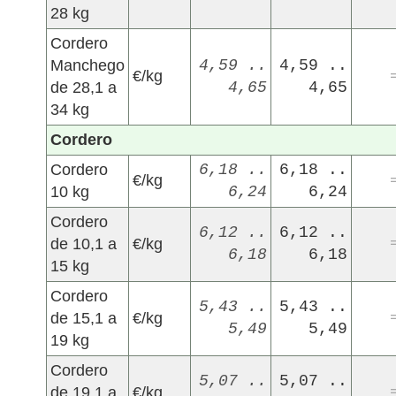
28 kg
Cordero
Manchego
4,59 ..
4,59 ..
€/kg
de 28,1 a
4,65
4,65
34 kg
Cordero
Cordero
6,18 ..
6,18 ..
€/kg
10 kg
6,24
6,24
Cordero
6,12 ..
6,12 ..
de 10,1 a
€/kg
6,18
6,18
15 kg
Cordero
5,43 ..
5,43 ..
de 15,1 a
€/kg
5,49
5,49
19 kg
Cordero
5,07 ..
5,07 ..
de 19,1 a
€/kg