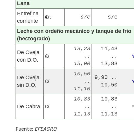
Lana
Entrefina
€/t
s/c
s/c
corriente
Leche con ordeño mecánico y tanque de frío
(hectogrado)
13,23
11,43
De Oveja
€/l
..
..
con D.O.
15,00
13,83
10,50
De Oveja
9,90 ..
€/l
..
sin D.O.
10,50
11,10
10,83
10,83
De Cabra
€/l
..
..
11,13
11,13
Fuente:
EFEAGRO