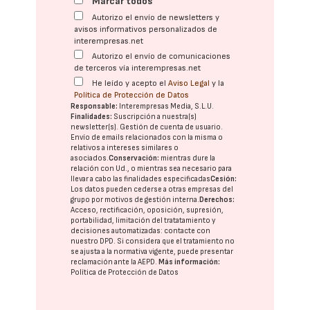
Marcar todos
Autorizo el envío de newsletters y
avisos informativos personalizados de
interempresas.net
Autorizo el envío de comunicaciones
de terceros vía interempresas.net
He leído y acepto el
Aviso Legal
y la
Política de Protección de Datos
Responsable:
Interempresas Media, S.L.U.
Finalidades:
Suscripción a nuestra(s)
newsletter(s). Gestión de cuenta de usuario.
Envío de emails relacionados con la misma o
relativos a intereses similares o
asociados.
Conservación:
mientras dure la
relación con Ud., o mientras sea necesario para
llevar a cabo las finalidades especificadas
Cesión:
Los datos pueden cederse a otras
empresas del
grupo
por motivos de gestión interna.
Derechos:
Acceso, rectificación, oposición, supresión,
portabilidad, limitación del tratatamiento y
decisiones automatizadas:
contacte con
nuestro DPD
. Si considera que el tratamiento no
se ajusta a la normativa vigente, puede presentar
reclamación ante la
AEPD
.
Más información:
Política de Protección de Datos