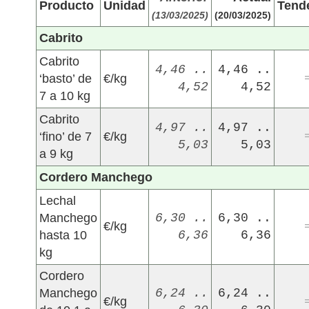
Producto
Unidad
Tend
(13/03/2025)
(20/03/2025)
Cabrito
Cabrito
4,46 ..
4,46 ..
‘basto’ de
€/kg
4,52
4,52
7 a 10 kg
Cabrito
4,97 ..
4,97 ..
‘fino’ de 7
€/kg
5,03
5,03
a 9 kg
Cordero Manchego
Lechal
Manchego
6,30 ..
6,30 ..
€/kg
hasta 10
6,36
6,36
kg
Cordero
Manchego
6,24 ..
6,24 ..
€/kg