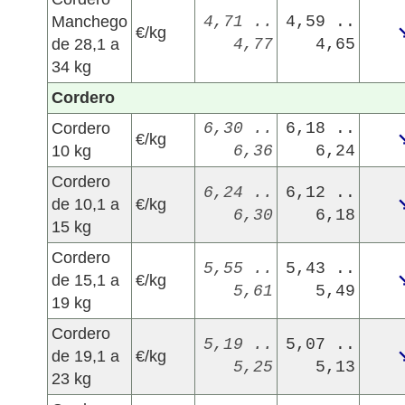
Manchego
4,71 ..
4,59 ..
€/kg
de 28,1 a
4,77
4,65
34 kg
Cordero
Cordero
6,30 ..
6,18 ..
€/kg
10 kg
6,36
6,24
Cordero
6,24 ..
6,12 ..
de 10,1 a
€/kg
6,30
6,18
15 kg
Cordero
5,55 ..
5,43 ..
de 15,1 a
€/kg
5,61
5,49
19 kg
Cordero
5,19 ..
5,07 ..
de 19,1 a
€/kg
5,25
5,13
23 kg