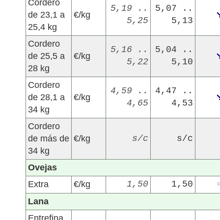
Cordero
5,19 ..
5,07 ..
de 23,1 a
€/kg
5,25
5,13
25,4 kg
Cordero
5,16 ..
5,04 ..
de 25,5 a
€/kg
5,22
5,10
28 kg
Cordero
4,59 ..
4,47 ..
de 28,1 a
€/kg
4,65
4,53
34 kg
Cordero
de más de
€/kg
s/c
s/c
34 kg
Ovejas
Extra
€/kg
1,50
1,50
Lana
Entrefina