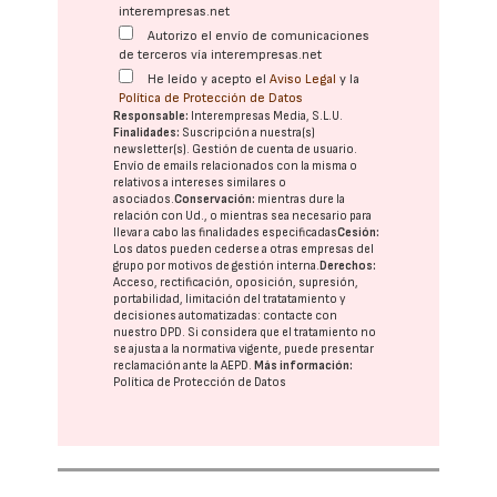
interempresas.net
Autorizo el envío de comunicaciones
de terceros vía interempresas.net
He leído y acepto el
Aviso Legal
y la
Política de Protección de Datos
Responsable:
Interempresas Media, S.L.U.
Finalidades:
Suscripción a nuestra(s)
newsletter(s). Gestión de cuenta de usuario.
Envío de emails relacionados con la misma o
relativos a intereses similares o
asociados.
Conservación:
mientras dure la
relación con Ud., o mientras sea necesario para
llevar a cabo las finalidades especificadas
Cesión:
Los datos pueden cederse a otras
empresas del
grupo
por motivos de gestión interna.
Derechos:
Acceso, rectificación, oposición, supresión,
portabilidad, limitación del tratatamiento y
decisiones automatizadas:
contacte con
nuestro DPD
. Si considera que el tratamiento no
se ajusta a la normativa vigente, puede presentar
reclamación ante la
AEPD
.
Más información:
Política de Protección de Datos