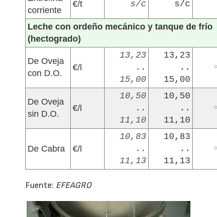
€/t
s/c
s/c
corriente
Leche con ordeño mecánico y tanque de frío
(hectogrado)
13,23
13,23
De Oveja
€/l
..
..
con D.O.
15,00
15,00
10,50
10,50
De Oveja
€/l
..
..
sin D.O.
11,10
11,10
10,83
10,83
De Cabra
€/l
..
..
11,13
11,13
Fuente:
EFEAGRO