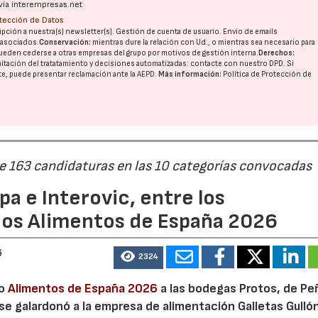
vía interempresas.net
otección de Datos
pción a nuestra(s) newsletter(s). Gestión de cuenta de usuario. Envío de emails
o asociados.
Conservación:
mientras dure la relación con Ud., o mientras sea necesario para
ueden cederse a otras
empresas del grupo
por motivos de gestión interna.
Derechos:
imitación del tratatamiento y decisiones automatizadas:
contacte con nuestro DPD
. Si
nte, puede presentar reclamación ante la
AEPD
.
Más información:
Política de Protección de
de 163 candidaturas en las 10 categorías convocadas
a e Interovic, entre los
ios Alimentos de España 2026
6
2324
io
Alimentos de España 2026
a las bodegas Protos, de Peñ
 se galardonó a la empresa de alimentación Galletas Gulló