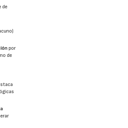
e de
vacuno)
ión
por
umo de
estaca
lógicas
la
erar