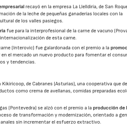
 empresarial
recayó en la empresa La Llelldiría, de San Roqu
mación de la leche de pequeñas ganaderías locales con la
ltural de los valles pasiegos.
ria
fue para la interprofesional de la carne de vacuno (Pro
 internacionalización de esta carne.
 carne (Interovic) fue galardonada con el premio a la
promoc
ar en el mercado un nuevo producto para fomentar el cons
os y tendencias.
 Kikiricoop, de Cabranes (Asturias), una cooperativa que d
roductos como crema de avellanas, comidas preparadas eco
gas (Pontevedra) se alzó con el premio a la
producción de 
roceso de transformación y modernización, orientado a gen
anales sin incrementar el esfuerzo extractivo.