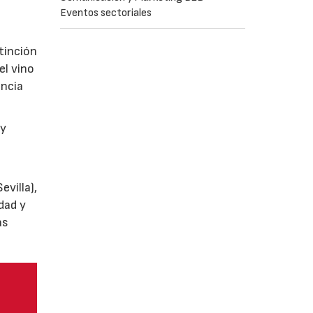
Eventos sectoriales
tinción
el vino
encia
y
villa),
dad y
as