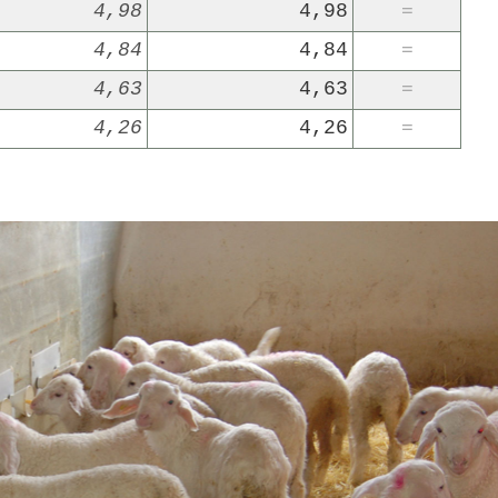
4,98
4,98
=
4,84
4,84
=
4,63
4,63
=
4,26
4,26
=
22/07/2026
29/07/2026