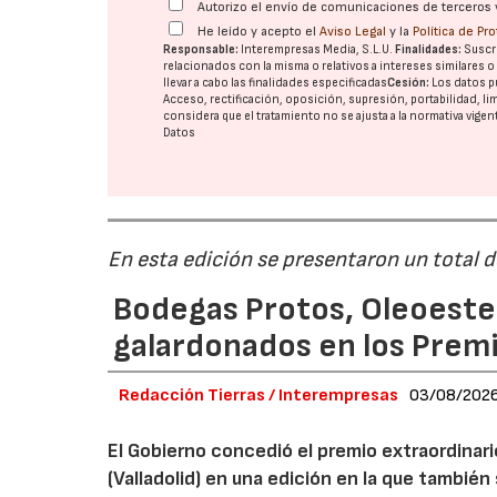
Autorizo el envío de comunicaciones de terceros 
He leído y acepto el
Aviso Legal
y la
Política de Pr
Responsable:
Interempresas Media, S.L.U.
Finalidades:
Suscri
relacionados con la misma o relativos a intereses similares 
llevar a cabo las finalidades especificadas
Cesión:
Los datos p
Acceso, rectificación, oposición, supresión, portabilidad, l
considera que el tratamiento no se ajusta a la normativa vige
Datos
En esta edición se presentaron un total 
Bodegas Protos, Oleoestep
galardonados en los Prem
Redacción Tierras / Interempresas
03/08/202
El Gobierno concedió el premio extraordinar
(Valladolid) en una edición en la que también