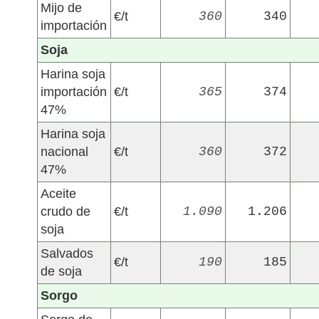
Mijo de
€/t
360
340
importación
Soja
Harina soja
importación
€/t
365
374
47%
Harina soja
nacional
€/t
360
372
47%
Aceite
crudo de
€/t
1.090
1.206
soja
Salvados
€/t
190
185
de soja
Sorgo