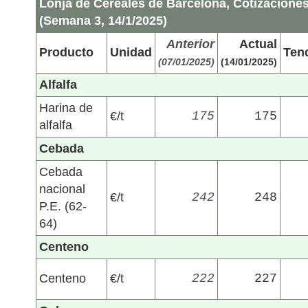
Lonja de Cereales de Barcelona, Cotizaciones
(Semana 3, 14/1/2025)
Anterior
Actual
Producto
Unidad
Ten
(07/01/2025)
(14/01/2025)
Alfalfa
Harina de
€/t
175
175
alfalfa
Cebada
Cebada
nacional
€/t
242
248
P.E. (62-
64)
Centeno
Centeno
€/t
222
227