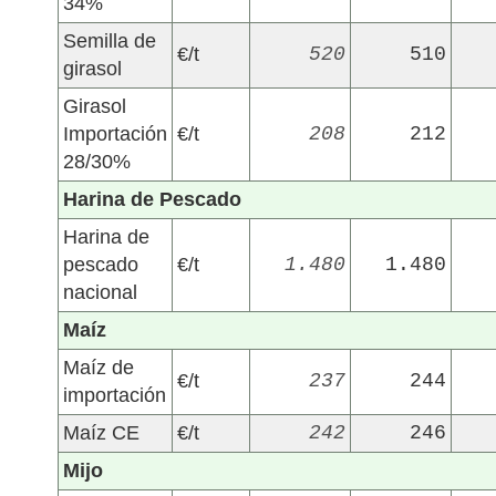
34%
Semilla de
€/t
520
510
girasol
Girasol
Importación
€/t
208
212
28/30%
Harina de Pescado
Harina de
pescado
€/t
1.480
1.480
nacional
Maíz
Maíz de
€/t
237
244
importación
Maíz CE
€/t
242
246
Mijo