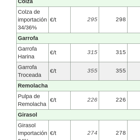
Colza
Colza de
importación
€/t
295
298
34/36%
Garrofa
Garrofa
€/t
315
315
Harina
Garrofa
€/t
355
355
Troceada
Remolacha
Pulpa de
€/t
226
226
Remolacha
Girasol
Girasol
Importación
€/t
274
278