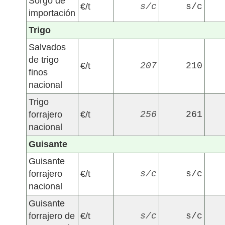
Sorgo de
€/t
s/c
s/c
importación
Trigo
Salvados
de trigo
€/t
207
210
finos
nacional
Trigo
forrajero
€/t
256
261
nacional
Guisante
Guisante
forrajero
€/t
s/c
s/c
nacional
Guisante
forrajero de
€/t
s/c
s/c