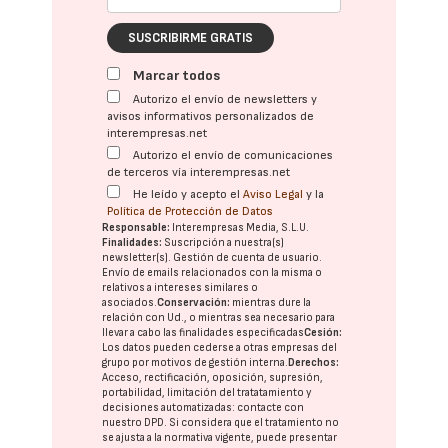
SUSCRIBIRME GRATIS
Marcar todos
Autorizo el envío de newsletters y
avisos informativos personalizados de
interempresas.net
Autorizo el envío de comunicaciones
de terceros vía interempresas.net
He leído y acepto el
Aviso Legal
y la
Política de Protección de Datos
Responsable:
Interempresas Media, S.L.U.
Finalidades:
Suscripción a nuestra(s)
newsletter(s). Gestión de cuenta de usuario.
Envío de emails relacionados con la misma o
relativos a intereses similares o
asociados.
Conservación:
mientras dure la
relación con Ud., o mientras sea necesario para
llevar a cabo las finalidades especificadas
Cesión:
Los datos pueden cederse a otras
empresas del
grupo
por motivos de gestión interna.
Derechos:
Acceso, rectificación, oposición, supresión,
portabilidad, limitación del tratatamiento y
decisiones automatizadas:
contacte con
nuestro DPD
. Si considera que el tratamiento no
se ajusta a la normativa vigente, puede presentar