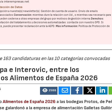
vía interempresas.net
otección de Datos
pción a nuestra(s) newsletter(s). Gestión de cuenta de usuario. Envío de emails
o asociados.
Conservación:
mientras dure la relación con Ud., o mientras sea necesario para
ueden cederse a otras
empresas del grupo
por motivos de gestión interna.
Derechos:
imitación del tratatamiento y decisiones automatizadas:
contacte con nuestro DPD
. Si
nte, puede presentar reclamación ante la
AEPD
.
Más información:
Política de Protección de
de 163 candidaturas en las 10 categorías convocadas
a e Interovic, entre los
ios Alimentos de España 2026
6
2588
io
Alimentos de España 2026
a las bodegas Protos, de Peñ
 se galardonó a la empresa de alimentación Galletas Gulló