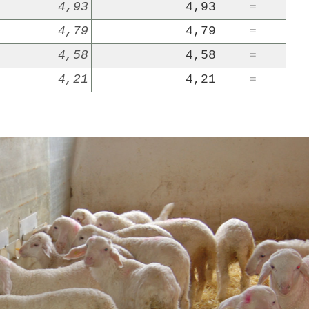
4,93
4,93
=
4,79
4,79
=
4,58
4,58
=
4,21
4,21
=
22/07/2026
29/07/2026