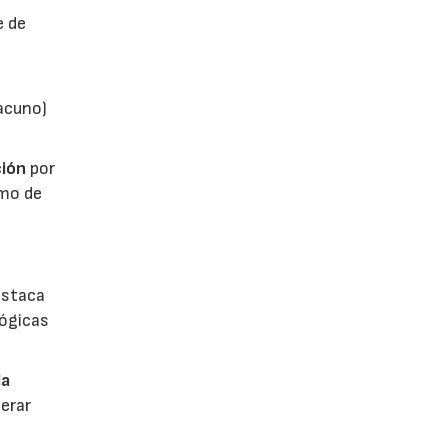
e de
vacuno)
ión
por
umo de
estaca
lógicas
la
erar