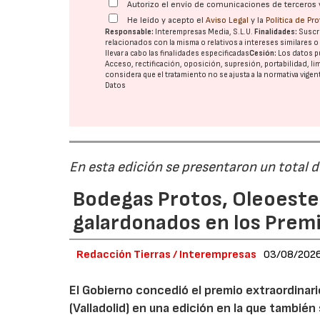
Autorizo el envío de comunicaciones de terceros 
He leído y acepto el
Aviso Legal
y la
Política de Pr
Responsable:
Interempresas Media, S.L.U.
Finalidades:
Suscri
relacionados con la misma o relativos a intereses similares 
llevar a cabo las finalidades especificadas
Cesión:
Los datos p
Acceso, rectificación, oposición, supresión, portabilidad, l
considera que el tratamiento no se ajusta a la normativa vige
Datos
En esta edición se presentaron un total 
Bodegas Protos, Oleoestep
galardonados en los Prem
Redacción Tierras / Interempresas
03/08/202
El Gobierno concedió el premio extraordinar
(Valladolid) en una edición en la que también