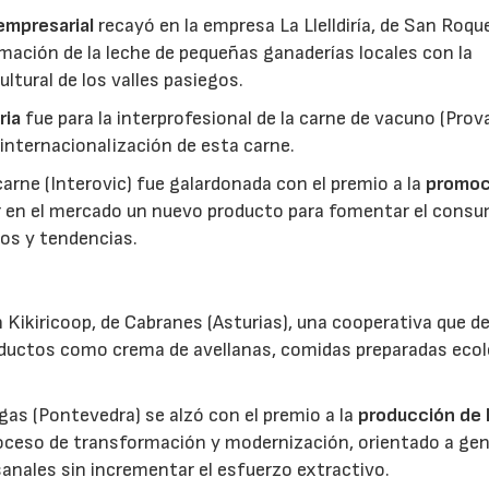
 empresarial
recayó en la empresa La Llelldiría, de San Roqu
mación de la leche de pequeñas ganaderías locales con la
ltural de los valles pasiegos.
ria
fue para la interprofesional de la carne de vacuno (Pro
 internacionalización de esta carne.
 carne (Interovic) fue galardonada con el premio a la
promoc
ar en el mercado un nuevo producto para fomentar el cons
os y tendencias.
 Kikiricoop, de Cabranes (Asturias), una cooperativa que d
roductos como crema de avellanas, comidas preparadas eco
gas (Pontevedra) se alzó con el premio a la
producción de 
roceso de transformación y modernización, orientado a gen
anales sin incrementar el esfuerzo extractivo.