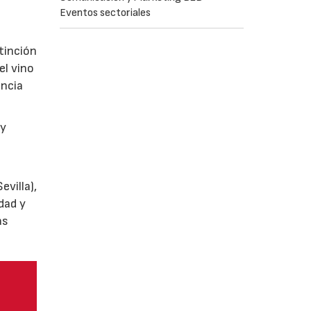
Eventos sectoriales
tinción
el vino
encia
y
villa),
dad y
as