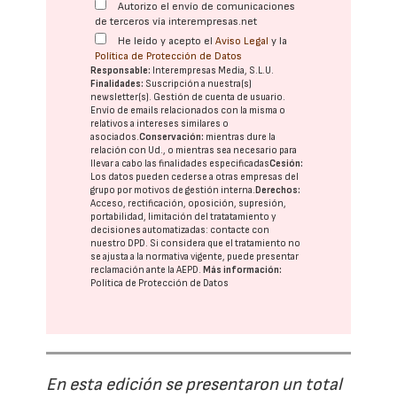
Autorizo el envío de comunicaciones
de terceros vía interempresas.net
He leído y acepto el
Aviso Legal
y la
Política de Protección de Datos
Responsable:
Interempresas Media, S.L.U.
Finalidades:
Suscripción a nuestra(s)
newsletter(s). Gestión de cuenta de usuario.
Envío de emails relacionados con la misma o
relativos a intereses similares o
asociados.
Conservación:
mientras dure la
relación con Ud., o mientras sea necesario para
llevar a cabo las finalidades especificadas
Cesión:
Los datos pueden cederse a otras
empresas del
grupo
por motivos de gestión interna.
Derechos:
Acceso, rectificación, oposición, supresión,
portabilidad, limitación del tratatamiento y
decisiones automatizadas:
contacte con
nuestro DPD
. Si considera que el tratamiento no
se ajusta a la normativa vigente, puede presentar
reclamación ante la
AEPD
.
Más información:
Política de Protección de Datos
En esta edición se presentaron un total