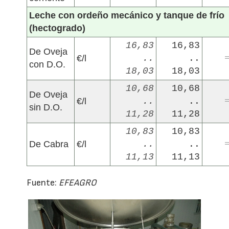
Leche con ordeño mecánico y tanque de frío
(hectogrado)
16,83
16,83
De Oveja
€/l
..
..
con D.O.
18,03
18,03
10,68
10,68
De Oveja
€/l
..
..
sin D.O.
11,28
11,28
10,83
10,83
De Cabra
€/l
..
..
11,13
11,13
Fuente:
EFEAGRO