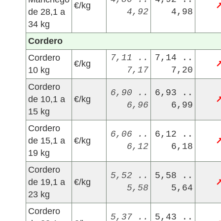
€/kg
de 28,1 a
4,92
4,98
34 kg
Cordero
Cordero
7,11 ..
7,14 ..
€/kg
10 kg
7,17
7,20
Cordero
6,90 ..
6,93 ..
de 10,1 a
€/kg
6,96
6,99
15 kg
Cordero
6,06 ..
6,12 ..
de 15,1 a
€/kg
6,12
6,18
19 kg
Cordero
5,52 ..
5,58 ..
de 19,1 a
€/kg
5,58
5,64
23 kg
Cordero
5,37 ..
5,43 ..