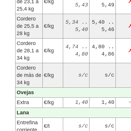
de 23,1 a
€/kg
5,43
5,49
25,4 kg
Cordero
5,34 ..
5,40 ..
de 25,5 a
€/kg
5,40
5,46
28 kg
Cordero
4,74 ..
4,80 ..
de 28,1 a
€/kg
4,80
4,86
34 kg
Cordero
de más de
€/kg
s/c
s/c
34 kg
Ovejas
Extra
€/kg
1,40
1,40
Lana
Entrefina
€/t
s/c
s/c
corriente