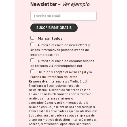
Newsletter -
Ver ejemplo
SUSCRIBIRME GRATIS
Marcar todos
Autorizo el envío de newsletters y
avisos informativos personalizados de
interempresas.net
Autorizo el envío de comunicaciones
de terceros vía interempresas.net
He leído y acepto el
Aviso Legal
y la
Política de Protección de Datos
Responsable:
Interempresas Media, S.L.U.
Finalidades:
Suscripción a nuestra(s)
newsletter(s). Gestión de cuenta de usuario.
Envío de emails relacionados con la misma o
relativos a intereses similares o
asociados.
Conservación:
mientras dure la
relación con Ud., o mientras sea necesario para
llevar a cabo las finalidades especificadas
Cesión:
Los datos pueden cederse a otras
empresas del
grupo
por motivos de gestión interna.
Derechos:
Acceso, rectificación, oposición, supresión,