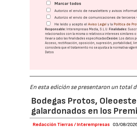
Marcar todos
Autorizo el envío de newsletters y avisos inform
Autorizo el envío de comunicaciones de terceros 
He leído y acepto el
Aviso Legal
y la
Política de Pr
Responsable:
Interempresas Media, S.L.U.
Finalidades:
Suscri
relacionados con la misma o relativos a intereses similares 
llevar a cabo las finalidades especificadas
Cesión:
Los datos p
Acceso, rectificación, oposición, supresión, portabilidad, l
considera que el tratamiento no se ajusta a la normativa vige
Datos
En esta edición se presentaron un total 
Bodegas Protos, Oleoestep
galardonados en los Prem
Redacción Tierras / Interempresas
03/08/202