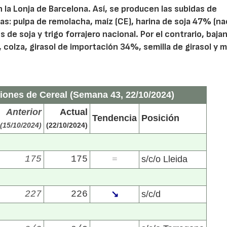
 la Lonja de Barcelona. Así, se producen las subidas de
as: pulpa de remolacha, maíz (CE), harina de soja 47% (na
 de soja y trigo forrajero nacional. Por el contrario, bajan
 colza, girasol de importación 34%, semilla de girasol y m
iones de Cereal (Semana 43, 22/10/2024)
Anterior
Actual
Tendencia
Posición
(15/10/2024)
(22/10/2024)
175
175
s/c/o Lleida
=
227
226
↘
s/c/d