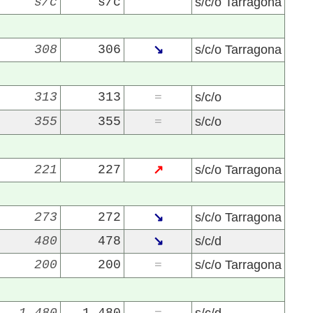
s/c
s/c
s/c/o Tarragona
308
306
↘
s/c/o Tarragona
313
313
s/c/o
=
355
355
s/c/o
=
22/07/2026
29/07/2026
221
227
↗
s/c/o Tarragona
273
272
↘
s/c/o Tarragona
480
478
↘
s/c/d
200
200
s/c/o Tarragona
=