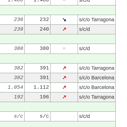
1.480
1.480
s/c/d
=
236
232
↘
s/c/o Tarragona
239
240
↗
s/c/d
380
380
s/c/d
=
382
391
↗
s/c/o Tarragona
382
391
↗
s/c/o Barcelona
1.054
1.112
↗
s/c/o Barcelona
192
196
↗
s/c/o Tarragona
s/c
s/c
s/c/d