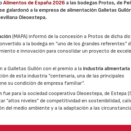
io
Alimentos de España 2026
a las bodegas Protos, de Peñ
 se galardonó a la empresa de alimentación Galletas Gulló
sevillana Oleoestepa.
ación
(MAPA) informó de la concesión a Protos de dicha dis
nvertido a la bodega en “uno de los grandes referentes“ d
miento e innovación para consolidar un proyecto de excel
ón a Galletas Gullón con el premio a la
industria alimentaria
ión de esta industria ”centenaria, una de las principales
ene su condición de empresa familiar”.
n
fue para la sociedad cooperativa Oleoestepa, de Estepa (Se
zar ”altos niveles” de competitividad en sostenibilidad, cali
ión del medio ambiente y a la adaptación a las circunstanci