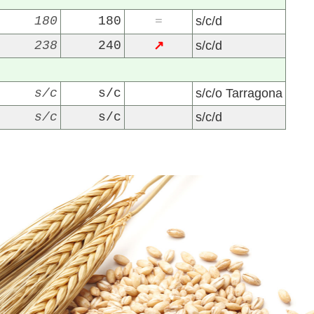
180
180
s/c/d
=
238
240
↗
s/c/d
s/c
s/c
s/c/o Tarragona
s/c
s/c
s/c/d