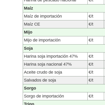
Harina de pescado nacional
€/t
Maíz
Maíz de importación
€/t
Maíz CE
€/t
Mijo
Mijo de importación
€/t
Soja
Harina soja importación 47%
€/t
Harina soja nacional 47%
€/t
Aceite crudo de soja
€/t
Salvados de soja
€/t
Sorgo
Sorgo de importación
€/t
Trigo