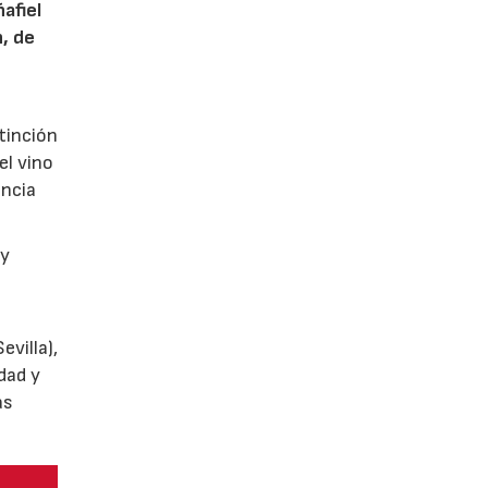
afiel
n, de
tinción
el vino
encia
y
villa),
dad y
as