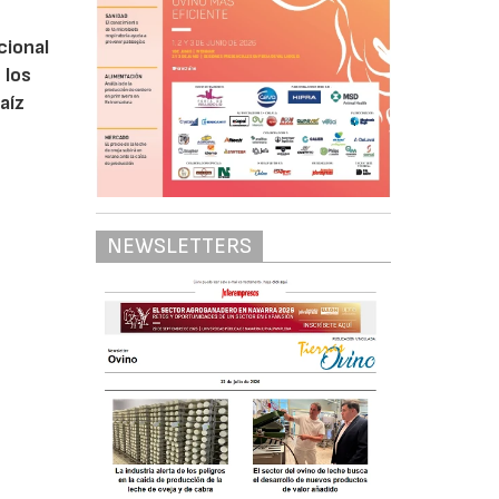
cional
 los
aíz
NEWSLETTERS