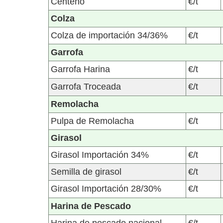
Centeno
€/t
Colza
Colza de importación 34/36%
€/t
Garrofa
Garrofa Harina
€/t
Garrofa Troceada
€/t
Remolacha
Pulpa de Remolacha
€/t
Girasol
Girasol Importación 34%
€/t
Semilla de girasol
€/t
Girasol Importación 28/30%
€/t
Harina de Pescado