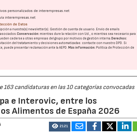
ativos personalizados de interempresas.net
vía interempresas.net
otección de Datos
pción a nuestra(s) newsletter(s). Gestión de cuenta de usuario. Envío de emails
o asociados.
Conservación:
mientras dure la relación con Ud., o mientras sea necesario para
ueden cederse a otras
empresas del grupo
por motivos de gestión interna.
Derechos:
imitación del tratatamiento y decisiones automatizadas:
contacte con nuestro DPD
. Si
nte, puede presentar reclamación ante la
AEPD
.
Más información:
Política de Protección de
de 163 candidaturas en las 10 categorías convocadas
a e Interovic, entre los
ios Alimentos de España 2026
6
2121