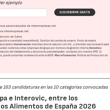
Ver ejemplo
SUSCRIBIRME GRATIS
ativos personalizados de interempresas.net
vía interempresas.net
otección de Datos
pción a nuestra(s) newsletter(s). Gestión de cuenta de usuario. Envío de emails
o asociados.
Conservación:
mientras dure la relación con Ud., o mientras sea necesario para
ueden cederse a otras
empresas del grupo
por motivos de gestión interna.
Derechos:
imitación del tratatamiento y decisiones automatizadas:
contacte con nuestro DPD
. Si
nte, puede presentar reclamación ante la
AEPD
.
Más información:
Política de Protección de
de 163 candidaturas en las 10 categorías convocadas
a e Interovic, entre los
ios Alimentos de España 2026