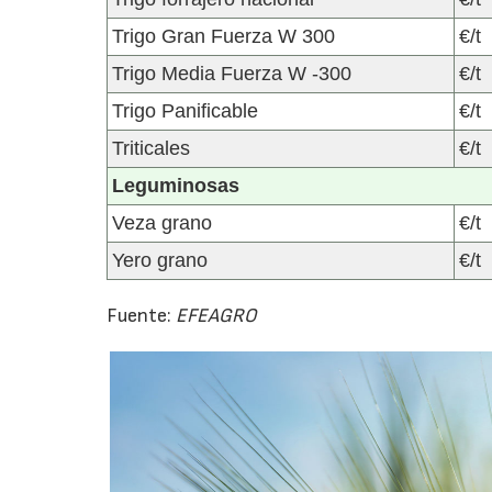
Trigo Gran Fuerza W 300
€/t
Trigo Media Fuerza W -300
€/t
Trigo Panificable
€/t
Triticales
€/t
Leguminosas
Veza grano
€/t
Yero grano
€/t
Fuente:
EFEAGRO