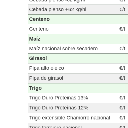
Cebada pienso +62 kg/hl
€/t
Centeno
Centeno
€/t
Maíz
Maíz nacional sobre secadero
€/t
Girasol
Pipa alto oleico
€/t
Pipa de girasol
€/t
Trigo
Trigo Duro Proteinas 13%
€/t
Trigo Duro Proteínas 12%
€/t
Trigo extensible Chamorro nacional
€/t
Trigo forrajero nacional
€/t