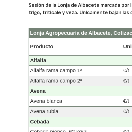
Sesión de la Lonja de Albacete marcada por l
trigo, triticale y veza. Únicamente bajan las
Lonja Agropecuaria de Albacete, Cotizac
Producto
Un
Alfalfa
Alfalfa rama campo 1ª
€/t
Alfalfa rama campo 2ª
€/t
Avena
Avena blanca
€/t
Avena rubia
€/t
Cebada
Cebada pienso -62 kg/hl
€/t