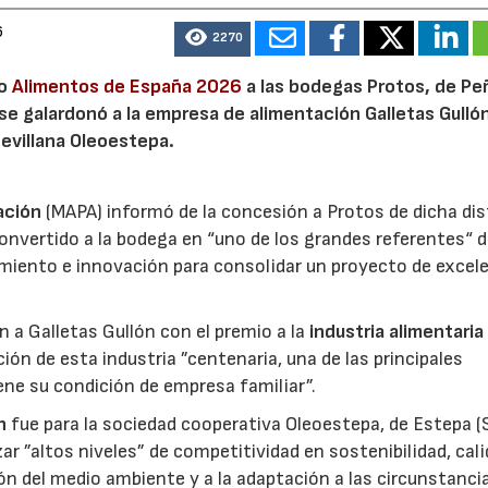
6
2270
io
Alimentos de España 2026
a las bodegas Protos, de Peñ
 se galardonó a la empresa de alimentación Galletas Gulló
sevillana Oleoestepa.
ación
(MAPA) informó de la concesión a Protos de dicha dis
nvertido a la bodega en “uno de los grandes referentes“ d
miento e innovación para consolidar un proyecto de excel
ón a Galletas Gullón con el premio a la
industria alimentaria
ión de esta industria ”centenaria, una de las principales
ene su condición de empresa familiar”.
n
fue para la sociedad cooperativa Oleoestepa, de Estepa (Se
zar ”altos niveles” de competitividad en sostenibilidad, cali
ión del medio ambiente y a la adaptación a las circunstanci