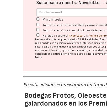
Suscríbase a nuestra Newsletter -
Marcar todos
Autorizo el envío de newsletters y avisos inform
Autorizo el envío de comunicaciones de terceros 
He leído y acepto el
Aviso Legal
y la
Política de Pr
Responsable:
Interempresas Media, S.L.U.
Finalidades:
Suscri
relacionados con la misma o relativos a intereses similares 
llevar a cabo las finalidades especificadas
Cesión:
Los datos p
Acceso, rectificación, oposición, supresión, portabilidad, l
considera que el tratamiento no se ajusta a la normativa vige
Datos
En esta edición se presentaron un total 
Bodegas Protos, Oleoestep
galardonados en los Prem