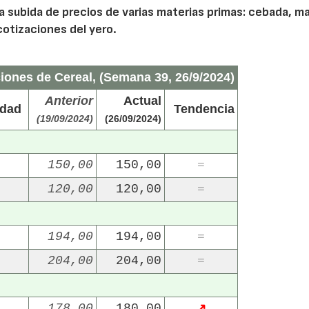
a subida de precios de varias materias primas: cebada, ma
 cotizaciones del yero.
iones de Cereal, (Semana 39, 26/9/2024)
Anterior
Actual
idad
Tendencia
(19/09/2024)
(26/09/2024)
150,00
150,00
=
120,00
120,00
=
194,00
194,00
=
204,00
204,00
=
178,00
180,00
↗