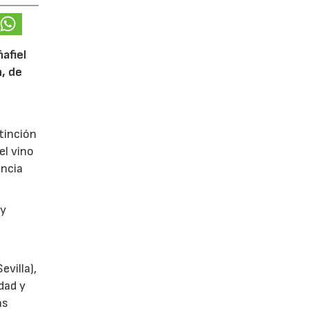
afiel
n, de
tinción
el vino
encia
y
villa),
dad y
as