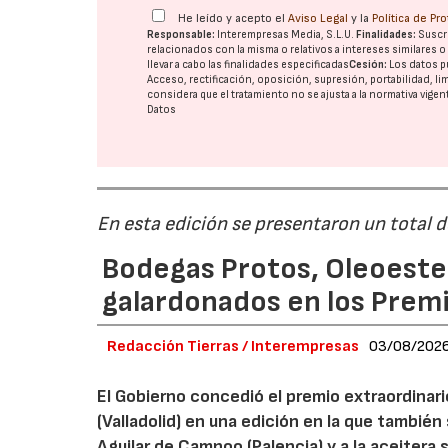
He leído y acepto el
Aviso Legal
y la
Política de Pr
Responsable:
Interempresas Media, S.L.U.
Finalidades:
Suscri
relacionados con la misma o relativos a intereses similares 
llevar a cabo las finalidades especificadas
Cesión:
Los datos p
Acceso, rectificación, oposición, supresión, portabilidad, l
considera que el tratamiento no se ajusta a la normativa vige
Datos
En esta edición se presentaron un total 
Bodegas Protos, Oleoestep
galardonados en los Prem
Redacción Tierras / Interempresas
03/08/202
El Gobierno concedió el premio extraordinar
(Valladolid) en una edición en la que también
Aguilar de Campoo (Palencia) y a la aceitera 