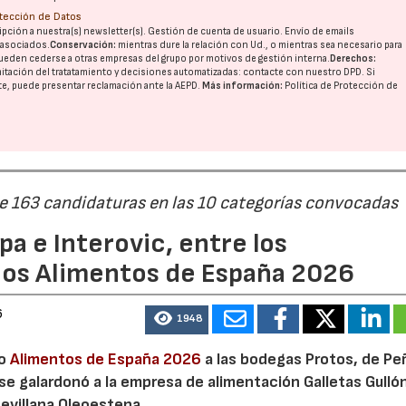
otección de Datos
pción a nuestra(s) newsletter(s). Gestión de cuenta de usuario. Envío de emails
o asociados.
Conservación:
mientras dure la relación con Ud., o mientras sea necesario para
ueden cederse a otras
empresas del grupo
por motivos de gestión interna.
Derechos:
imitación del tratatamiento y decisiones automatizadas:
contacte con nuestro DPD
. Si
nte, puede presentar reclamación ante la
AEPD
.
Más información:
Política de Protección de
de 163 candidaturas en las 10 categorías convocadas
a e Interovic, entre los
ios Alimentos de España 2026
6
1948
io
Alimentos de España 2026
a las bodegas Protos, de Peñ
 se galardonó a la empresa de alimentación Galletas Gulló
sevillana Oleoestepa.