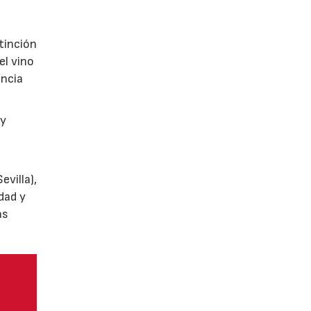
tinción
el vino
encia
y
villa),
dad y
as