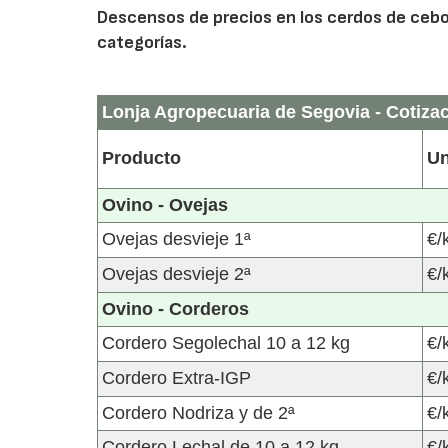
Descensos de precios en los cerdos de cebo,
categorías.
Lonja Agropecuaria de Segovia - Cotiza
Producto
Un
Ovino - Ovejas
Ovejas desvieje 1ª
€/
Ovejas desvieje 2ª
€/
Ovino - Corderos
Cordero Segolechal 10 a 12 kg
€/
Cordero Extra-IGP
€/
Cordero Nodriza y de 2ª
€/
Cordero Lechal de 10 a 12 kg
€/