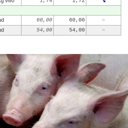
kg vivo
1,74
1,72
↘
ud
60,00
60,00
=
ud
54,00
54,00
=