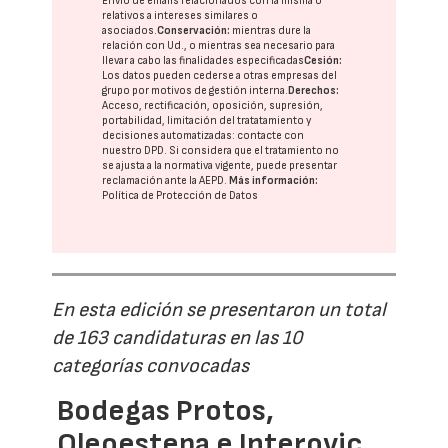
Envío de emails relacionados con la misma o
relativos a intereses similares o
asociados.
Conservación:
mientras dure la
relación con Ud., o mientras sea necesario para
llevar a cabo las finalidades especificadas
Cesión:
Los datos pueden cederse a otras
empresas del
grupo
por motivos de gestión interna.
Derechos:
Acceso, rectificación, oposición, supresión,
portabilidad, limitación del tratatamiento y
decisiones automatizadas:
contacte con
nuestro DPD
. Si considera que el tratamiento no
se ajusta a la normativa vigente, puede presentar
reclamación ante la
AEPD
.
Más información:
Política de Protección de Datos
En esta edición se presentaron un total
de 163 candidaturas en las 10
categorías convocadas
Bodegas Protos,
Oleoestepa e Interovic,