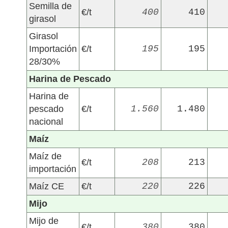
Semilla de
€/t
400
410
girasol
Girasol
Importación
€/t
195
195
28/30%
Harina de Pescado
Harina de
pescado
€/t
1.560
1.480
nacional
Maíz
Maíz de
€/t
208
213
importación
Maíz CE
€/t
220
226
Mijo
Mijo de
€/t
380
380