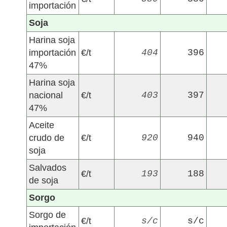
importación
Soja
Harina soja
importación
€/t
404
396
47%
Harina soja
nacional
€/t
403
397
47%
Aceite
crudo de
€/t
920
940
soja
Salvados
€/t
193
188
de soja
Sorgo
Sorgo de
€/t
s/c
s/c