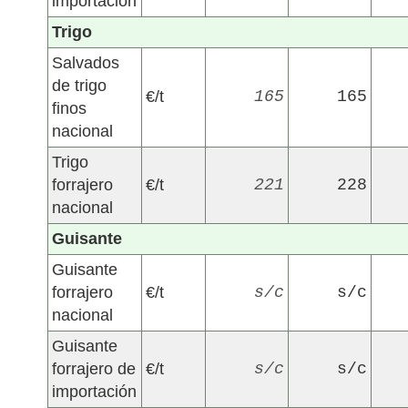
importación
Trigo
Salvados
de trigo
€/t
165
165
finos
nacional
Trigo
forrajero
€/t
221
228
nacional
Guisante
Guisante
forrajero
€/t
s/c
s/c
nacional
Guisante
forrajero de
€/t
s/c
s/c
importación