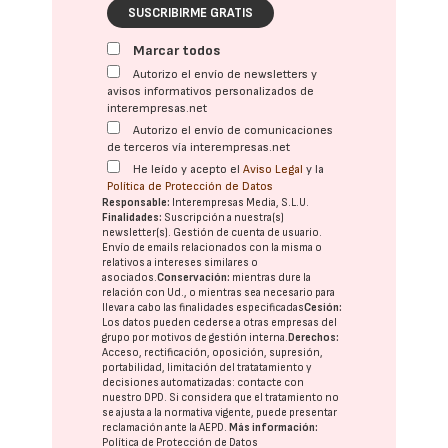
SUSCRIBIRME GRATIS
Marcar todos
Autorizo el envío de newsletters y
avisos informativos personalizados de
interempresas.net
Autorizo el envío de comunicaciones
de terceros vía interempresas.net
He leído y acepto el
Aviso Legal
y la
Política de Protección de Datos
Responsable:
Interempresas Media, S.L.U.
Finalidades:
Suscripción a nuestra(s)
newsletter(s). Gestión de cuenta de usuario.
Envío de emails relacionados con la misma o
relativos a intereses similares o
asociados.
Conservación:
mientras dure la
relación con Ud., o mientras sea necesario para
llevar a cabo las finalidades especificadas
Cesión:
Los datos pueden cederse a otras
empresas del
grupo
por motivos de gestión interna.
Derechos:
Acceso, rectificación, oposición, supresión,
portabilidad, limitación del tratatamiento y
decisiones automatizadas:
contacte con
nuestro DPD
. Si considera que el tratamiento no
se ajusta a la normativa vigente, puede presentar
reclamación ante la
AEPD
.
Más información:
Política de Protección de Datos