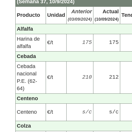
(Semana 37, 10/9/2024)
Anterior
Actual
Producto
Unidad
Ten
(03/09/2024)
(10/09/2024)
Alfalfa
Harina de
€/t
175
175
alfalfa
Cebada
Cebada
nacional
€/t
210
212
P.E. (62-
64)
Centeno
Centeno
€/t
s/c
s/c
Colza