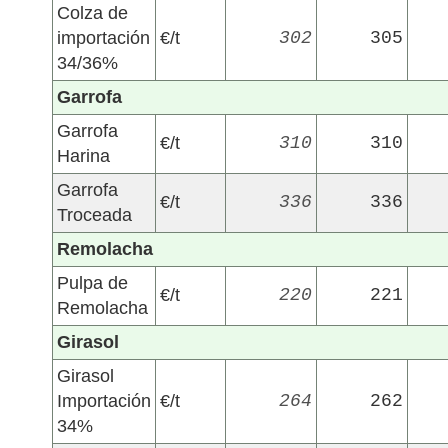
Colza de
importación
€/t
302
305
34/36%
Garrofa
Garrofa
€/t
310
310
Harina
Garrofa
€/t
336
336
Troceada
Remolacha
Pulpa de
€/t
220
221
Remolacha
Girasol
Girasol
Importación
€/t
264
262
34%