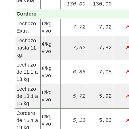
de Vida
130,00
130,00
Cordero
Lechazo
€/kg
7,72
7,92
Extra
vivo
Lechazo
€/kg
hasta 11
7,62
7,82
vivo
kg
Lechazo
€/kg
de 11,1 a
6,85
7,05
vivo
13 kg
Lechazo
€/kg
de 13,1 a
5,72
5,92
vivo
15 kg
Cordero
€/kg
de 15,1 a
5,13
5,23
vivo
19 kg