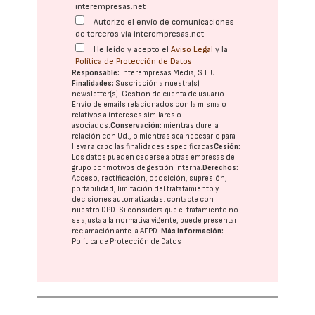
interempresas.net
Autorizo el envío de comunicaciones
de terceros vía interempresas.net
He leído y acepto el
Aviso Legal
y la
Política de Protección de Datos
Responsable:
Interempresas Media, S.L.U.
Finalidades:
Suscripción a nuestra(s)
newsletter(s). Gestión de cuenta de usuario.
Envío de emails relacionados con la misma o
relativos a intereses similares o
asociados.
Conservación:
mientras dure la
relación con Ud., o mientras sea necesario para
llevar a cabo las finalidades especificadas
Cesión:
Los datos pueden cederse a otras
empresas del
grupo
por motivos de gestión interna.
Derechos:
Acceso, rectificación, oposición, supresión,
portabilidad, limitación del tratatamiento y
decisiones automatizadas:
contacte con
nuestro DPD
. Si considera que el tratamiento no
se ajusta a la normativa vigente, puede presentar
reclamación ante la
AEPD
.
Más información:
Política de Protección de Datos