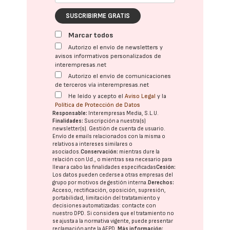
SUSCRIBIRME GRATIS
Marcar todos
Autorizo el envío de newsletters y
avisos informativos personalizados de
interempresas.net
Autorizo el envío de comunicaciones
de terceros vía interempresas.net
He leído y acepto el
Aviso Legal
y la
Política de Protección de Datos
Responsable:
Interempresas Media, S.L.U.
Finalidades:
Suscripción a nuestra(s)
newsletter(s). Gestión de cuenta de usuario.
Envío de emails relacionados con la misma o
relativos a intereses similares o
asociados.
Conservación:
mientras dure la
relación con Ud., o mientras sea necesario para
llevar a cabo las finalidades especificadas
Cesión:
Los datos pueden cederse a otras
empresas del
grupo
por motivos de gestión interna.
Derechos:
Acceso, rectificación, oposición, supresión,
portabilidad, limitación del tratatamiento y
decisiones automatizadas:
contacte con
nuestro DPD
. Si considera que el tratamiento no
se ajusta a la normativa vigente, puede presentar
reclamación ante la
AEPD
.
Más información: