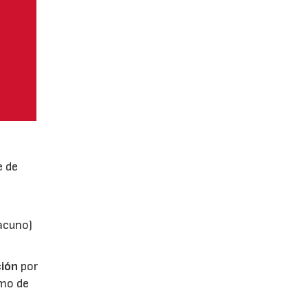
e de
vacuno)
ión
por
umo de