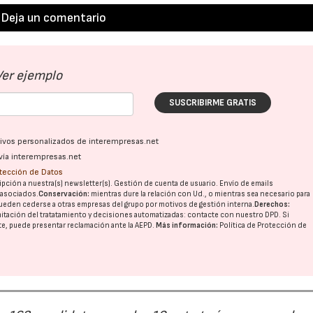
Deja un comentario
Ver ejemplo
SUSCRIBIRME GRATIS
ativos personalizados de interempresas.net
vía interempresas.net
otección de Datos
pción a nuestra(s) newsletter(s). Gestión de cuenta de usuario. Envío de emails
o asociados.
Conservación:
mientras dure la relación con Ud., o mientras sea necesario para
ueden cederse a otras
empresas del grupo
por motivos de gestión interna.
Derechos:
imitación del tratatamiento y decisiones automatizadas:
contacte con nuestro DPD
. Si
nte, puede presentar reclamación ante la
AEPD
.
Más información:
Política de Protección de