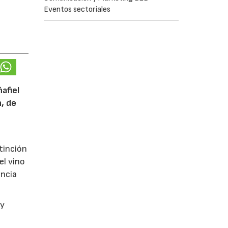
Eventos sectoriales
afiel
n, de
tinción
el vino
encia
y