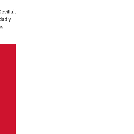
villa),
dad y
as