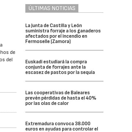
ÚLTIMAS NOTICIAS
La Junta de Castilla y León
suministra forraje a los ganaderos
afectados por el incendio en
Fermoselle (Zamora)
la
chos de
os del
Euskadi estudiará la compra
conjunta de forrajes ante la
escasez de pastos por la sequía
Las cooperativas de Baleares
prevén pérdidas de hasta el 40%
por las olas de calor
Extremadura convoca 38.000
euros en ayudas para controlar el