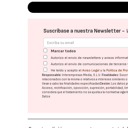
Suscríbase a nuestra Newsletter -
Marcar todos
Autorizo el envío de newsletters y avisos inform
Autorizo el envío de comunicaciones de terceros 
He leído y acepto el
Aviso Legal
y la
Política de Pr
Responsable:
Interempresas Media, S.L.U.
Finalidades:
Suscri
relacionados con la misma o relativos a intereses similares 
llevar a cabo las finalidades especificadas
Cesión:
Los datos p
Acceso, rectificación, oposición, supresión, portabilidad, l
considera que el tratamiento no se ajusta a la normativa vige
Datos