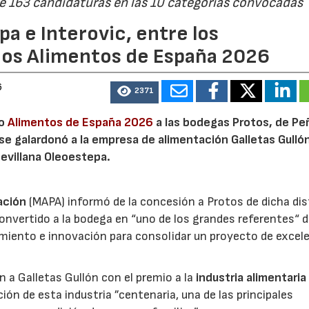
de 163 candidaturas en las 10 categorías convocadas
a e Interovic, entre los
ios Alimentos de España 2026
6
2371
io
Alimentos de España 2026
a las bodegas Protos, de Peñ
 se galardonó a la empresa de alimentación Galletas Gulló
sevillana Oleoestepa.
ación
(MAPA) informó de la concesión a Protos de dicha dis
nvertido a la bodega en “uno de los grandes referentes“ d
miento e innovación para consolidar un proyecto de excel
ón a Galletas Gullón con el premio a la
industria alimentaria
ión de esta industria ”centenaria, una de las principales