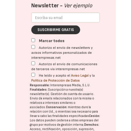
Newsletter -
Ver ejemplo
SUSCRIBIRME GRATIS
Marcar todos
Autorizo el envío de newsletters y
avisos informativos personalizados de
interempresas.net
Autorizo el envío de comunicaciones
de terceros vía interempresas.net
He leído y acepto el
Aviso Legal
y la
Política de Protección de Datos
Responsable:
Interempresas Media, S.L.U.
Finalidades:
Suscripción a nuestra(s)
newsletter(s). Gestión de cuenta de usuario.
Envío de emails relacionados con la misma o
relativos a intereses similares o
asociados.
Conservación:
mientras dure la
relación con Ud., o mientras sea necesario para
llevar a cabo las finalidades especificadas
Cesión:
Los datos pueden cederse a otras
empresas del
grupo
por motivos de gestión interna.
Derechos:
Acceso, rectificación, oposición, supresión,