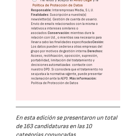
He leído y acepto el
Aviso Legal
y la
Política de Protección de Datos
Responsable:
Interempresas Media, S.L.U.
Finalidades:
Suscripción a nuestra(s)
newsletter(s). Gestión de cuenta de usuario.
Envío de emails relacionados con la misma o
relativos a intereses similares o
asociados.
Conservación:
mientras dure la
relación con Ud., o mientras sea necesario para
llevar a cabo las finalidades especificadas
Cesión:
Los datos pueden cederse a otras
empresas del
grupo
por motivos de gestión interna.
Derechos:
Acceso, rectificación, oposición, supresión,
portabilidad, limitación del tratatamiento y
decisiones automatizadas:
contacte con
nuestro DPD
. Si considera que el tratamiento no
se ajusta a la normativa vigente, puede presentar
reclamación ante la
AEPD
.
Más información:
Política de Protección de Datos
En esta edición se presentaron un total
de 163 candidaturas en las 10
categorías convocadas