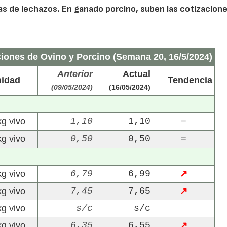
as de lechazos. En ganado porcino, suben las cotizacion
ciones de Ovino y Porcino (Semana 20, 16/5/2024)
Anterior
Actual
idad
Tendencia
(09/05/2024)
(16/05/2024)
kg vivo
1,10
1,10
=
kg vivo
0,50
0,50
=
kg vivo
6,79
6,99
↗
kg vivo
7,45
7,65
↗
kg vivo
s/c
s/c
kg vivo
6,35
6,55
↗