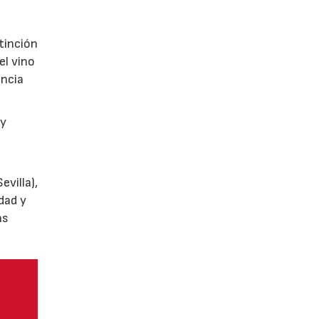
tinción
el vino
encia
y
villa),
dad y
as