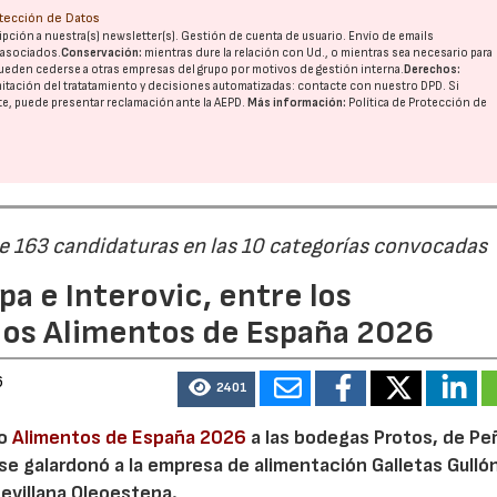
otección de Datos
pción a nuestra(s) newsletter(s). Gestión de cuenta de usuario. Envío de emails
o asociados.
Conservación:
mientras dure la relación con Ud., o mientras sea necesario para
ueden cederse a otras
empresas del grupo
por motivos de gestión interna.
Derechos:
imitación del tratatamiento y decisiones automatizadas:
contacte con nuestro DPD
. Si
nte, puede presentar reclamación ante la
AEPD
.
Más información:
Política de Protección de
de 163 candidaturas en las 10 categorías convocadas
a e Interovic, entre los
ios Alimentos de España 2026
6
2401
io
Alimentos de España 2026
a las bodegas Protos, de Peñ
 se galardonó a la empresa de alimentación Galletas Gulló
sevillana Oleoestepa.