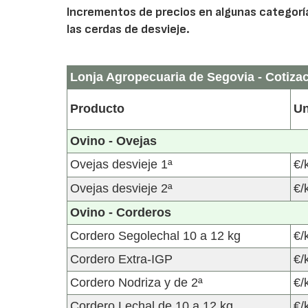
Incrementos de precios en algunas categorí
las cerdas de desvieje.
Lonja Agropecuaria de Segovia - Cotiza
Producto
Un
Ovino - Ovejas
Ovejas desvieje 1ª
€/
Ovejas desvieje 2ª
€/
Ovino - Corderos
Cordero Segolechal 10 a 12 kg
€/
Cordero Extra-IGP
€/
Cordero Nodriza y de 2ª
€/
Cordero Lechal de 10 a 12 kg
€/