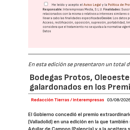
He leído y acepto el
Aviso Legal
y la
Política de Pr
Responsable:
Interempresas Media, S.L.U.
Finalidades:
Suscri
relacionados con la misma o relativos a intereses similares 
llevar a cabo las finalidades especificadas
Cesión:
Los datos p
Acceso, rectificación, oposición, supresión, portabilidad, l
considera que el tratamiento no se ajusta a la normativa vige
Datos
En esta edición se presentaron un total 
Bodegas Protos, Oleoestep
galardonados en los Prem
Redacción Tierras / Interempresas
03/08/202
El Gobierno concedió el premio extraordinar
(Valladolid) en una edición en la que también
Aguilar de Campoo (Palencia) y a la aceitera 