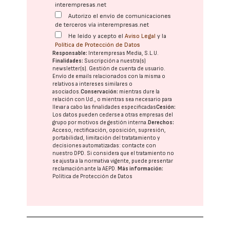
interempresas.net
Autorizo el envío de comunicaciones
de terceros vía interempresas.net
He leído y acepto el
Aviso Legal
y la
Política de Protección de Datos
Responsable:
Interempresas Media, S.L.U.
Finalidades:
Suscripción a nuestra(s)
newsletter(s). Gestión de cuenta de usuario.
Envío de emails relacionados con la misma o
relativos a intereses similares o
asociados.
Conservación:
mientras dure la
relación con Ud., o mientras sea necesario para
llevar a cabo las finalidades especificadas
Cesión:
Los datos pueden cederse a otras
empresas del
grupo
por motivos de gestión interna.
Derechos:
Acceso, rectificación, oposición, supresión,
portabilidad, limitación del tratatamiento y
decisiones automatizadas:
contacte con
nuestro DPD
. Si considera que el tratamiento no
se ajusta a la normativa vigente, puede presentar
reclamación ante la
AEPD
.
Más información:
Política de Protección de Datos