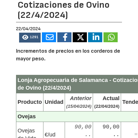
Cotizaciones de Ovino
(22/4/2024)
22/04/2024
1291
Incrementos de precios en los corderos de
mayor peso.
Lonja Agropecuaria de Salamanca - Cotizaci
de Ovino (22/4/2024)
Anterior
Actual
Producto
Unidad
Tende
(15/04/2024)
(22/04/2024)
Ovejas
90,00
90,00
Ovejas
€/ud
..
..
=