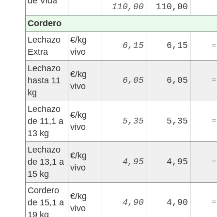
de Vida
110,00
110,00
Cordero
Lechazo
€/kg
6,15
6,15
=
Extra
vivo
Lechazo
€/kg
hasta 11
6,05
6,05
=
vivo
kg
Lechazo
€/kg
de 11,1 a
5,35
5,35
=
vivo
13 kg
Lechazo
€/kg
de 13,1 a
4,95
4,95
=
vivo
15 kg
Cordero
€/kg
de 15,1 a
4,90
4,90
=
vivo
19 kg