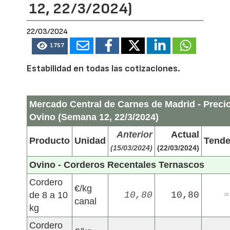
12, 22/3/2024)
22/03/2024
1757
Estabilidad en todas las cotizaciones.
Mercado Central de Carnes de Madrid - Preci
Ovino (Semana 12, 22/3/2024)
Anterior
Actual
Producto
Unidad
Tende
(15/03/2024)
(22/03/2024)
Ovino - Corderos Recentales Ternascos
Cordero
€/kg
de 8 a 10
10,80
10,80
=
canal
kg
Cordero