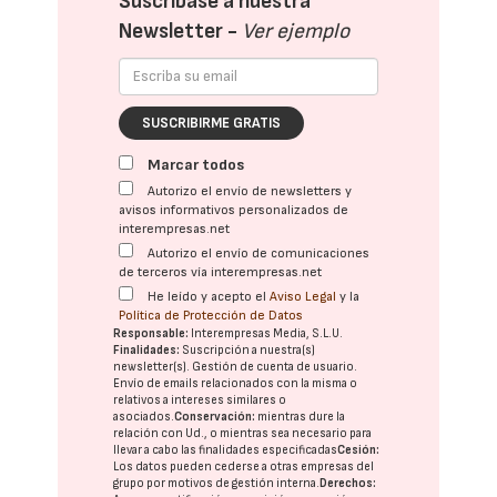
Suscríbase a nuestra
Newsletter -
Ver ejemplo
SUSCRIBIRME GRATIS
Marcar todos
Autorizo el envío de newsletters y
avisos informativos personalizados de
interempresas.net
Autorizo el envío de comunicaciones
de terceros vía interempresas.net
He leído y acepto el
Aviso Legal
y la
Política de Protección de Datos
Responsable:
Interempresas Media, S.L.U.
Finalidades:
Suscripción a nuestra(s)
newsletter(s). Gestión de cuenta de usuario.
Envío de emails relacionados con la misma o
relativos a intereses similares o
asociados.
Conservación:
mientras dure la
relación con Ud., o mientras sea necesario para
llevar a cabo las finalidades especificadas
Cesión:
Los datos pueden cederse a otras
empresas del
grupo
por motivos de gestión interna.
Derechos: