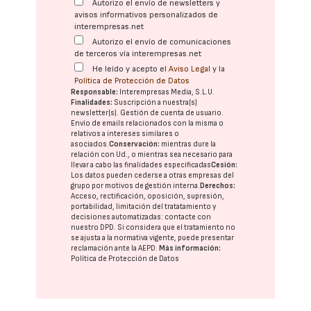
Autorizo el envío de newsletters y
avisos informativos personalizados de
interempresas.net
Autorizo el envío de comunicaciones
de terceros vía interempresas.net
He leído y acepto el
Aviso Legal
y la
Política de Protección de Datos
Responsable:
Interempresas Media, S.L.U.
Finalidades:
Suscripción a nuestra(s)
newsletter(s). Gestión de cuenta de usuario.
Envío de emails relacionados con la misma o
relativos a intereses similares o
asociados.
Conservación:
mientras dure la
relación con Ud., o mientras sea necesario para
llevar a cabo las finalidades especificadas
Cesión:
Los datos pueden cederse a otras
empresas del
grupo
por motivos de gestión interna.
Derechos:
Acceso, rectificación, oposición, supresión,
portabilidad, limitación del tratatamiento y
decisiones automatizadas:
contacte con
nuestro DPD
. Si considera que el tratamiento no
se ajusta a la normativa vigente, puede presentar
reclamación ante la
AEPD
.
Más información:
Política de Protección de Datos